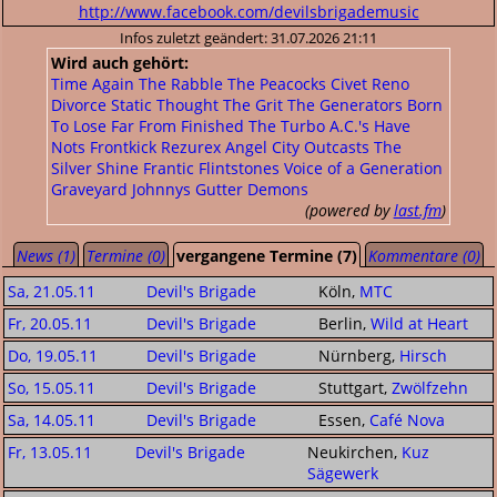
http://www.facebook.com/devilsbrigademusic
Infos zuletzt geändert: 31.07.2026 21:11
Wird auch gehört:
Time Again
The Rabble
The Peacocks
Civet
Reno
Divorce
Static Thought
The Grit
The Generators
Born
To Lose
Far From Finished
The Turbo A.C.'s
Have
Nots
Frontkick
Rezurex
Angel City Outcasts
The
Silver Shine
Frantic Flintstones
Voice of a Generation
Graveyard Johnnys
Gutter Demons
(powered by
last.fm
)
News (1)
Termine (0)
vergangene Termine (7)
Kommentare (0)
Sa, 21.05.11
Devil's Brigade
Köln,
MTC
Fr, 20.05.11
Devil's Brigade
Berlin,
Wild at Heart
Do, 19.05.11
Devil's Brigade
Nürnberg,
Hirsch
So, 15.05.11
Devil's Brigade
Stuttgart,
Zwölfzehn
Sa, 14.05.11
Devil's Brigade
Essen,
Café Nova
Fr, 13.05.11
Devil's Brigade
Neukirchen,
Kuz
Sägewerk