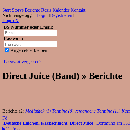
Start
Storys
Berichte
Rezis
Kalender
Kontakt
Nicht eingeloggt -
Login
[
Registrieren
]
Login
X
BS-Nummer oder Email:
Passwort:
Angemeldet bleiben
Passwort vergessen?
Direct Juice (Band) » Berichte
Berichte (2)
Mediathek (1)
Termine (0)
vergangene Termine (11)
Kom
Fö
Deutsche Laichen, Kackschlacht, Direct Juice
| Dortmund am 15.
▶11 Fotos