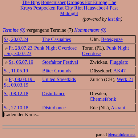
The Bips
Bonecrusher
Drongos For Europe
The
Krays
Pestpocken
Rat City Riot
Hausvabot
4 Past
Midnight
(powered by
last.fm
)
Termine (0)
vergangene Termine (7)
Kommentare (0)
Sa, 20.07.24
The Casualties
Ulm,
Beteigeuze
Fr, 28.07.23
Punk Night Overdose
Torun (PL),
Punk Night
- So, 30.07.23
Overdose
Sa, 06.07.19
Störfaktor Festival
Zwickau,
Flugplatz
Sa, 11.05.19
Bitter Grounds
Düsseldorf,
AK47
Fr, 08.03.19 -
United Streetkids
Zürich (CH),
Werk 21
Sa, 09.03.19
Sa, 08.12.18
Disturbance
Dresden,
Chemiefabrik
Sa, 27.10.18
Disturbance
Ede (NL),
Astrant
Laden der Karte...
part of
bierschinken.net