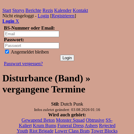
Start
Storys
Berichte
Rezis
Kalender
Kontakt
Nicht eingeloggt -
Login
[
Registrieren
]
Login
X
BS-Nummer oder Email:
Passwort:
Angemeldet bleiben
Passwort vergessen?
Disturbance (Band) »
vergangene Termine
Stil:
Dutch Punk
Infos zuletzt geändert: 03.08.2026 01:16
Wird auch gehört:
Gewapend Beton
Monster Squad
Obtrusive
SS-
Kaliert
Krum Bums
Funeral Dress
Ashers
Rejected
Youth
Riot Brigade
Lower Class Brats
Tower Blocks