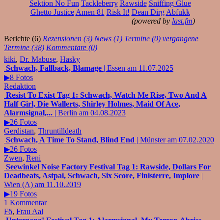
Sektion No Fun
Tackleberry
Rawside
Sniffing Glue
Ghetto Justice
Amen 81
Risk It!
Dean Dirg
Abfukk
(powered by
last.fm
)
Berichte (6)
Rezensionen (3)
News (1)
Termine (0)
vergangene
Termine (38)
Kommentare (0)
kiki
,
Dr. Mabuse
,
Hasky
Schwach, Fallback, Blamage
| Essen am 11.07.2025
▶8 Fotos
Redaktion
Resist To Exist Tag 1: Schwach, Watch Me Rise, Two And A
Half Girl, Die Wallerts, Shirley Holmes, Maid Of Ace,
Alarmsignal,...
| Berlin am 04.08.2023
▶26 Fotos
Gerdistan
,
Thruntilldeath
Schwach, A Time To Stand, Blind End
| Münster am 07.02.2020
▶26 Fotos
Zwen
,
Reni
Seewinkel Noise Factory Festival Tag 1: Rawside, Dollars For
Deadbeats, Astpai, Schwach, Six Score, Finisterre, Implore
|
Wien (A) am 11.10.2019
▶19 Fotos
1 Kommentar
Fö
,
Frau Aal