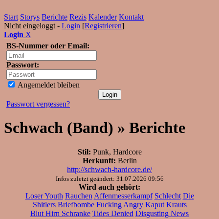
Start
Storys
Berichte
Rezis
Kalender
Kontakt
Nicht eingeloggt -
Login
[
Registrieren
]
Login
X
BS-Nummer oder Email:
Passwort:
Angemeldet bleiben
Passwort vergessen?
Schwach (Band) » Berichte
Stil:
Punk, Hardcore
Herkunft:
Berlin
http://schwach-hardcore.de/
Infos zuletzt geändert: 31.07.2026 09:56
Wird auch gehört:
Loser Youth
Rauchen
Affenmesserkampf
Schlecht
Die
Shitlers
Briefbombe
Fucking Angry
Kaput Krauts
Blut Hirn Schranke
Tides Denied
Disgusting News