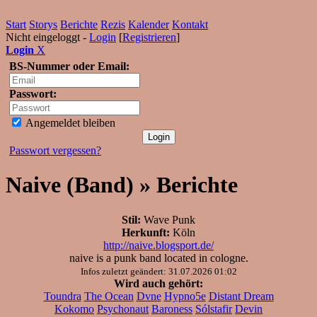
Start
Storys
Berichte
Rezis
Kalender
Kontakt
Nicht eingeloggt -
Login
[
Registrieren
]
Login
X
BS-Nummer oder Email:
Passwort:
Angemeldet bleiben
Passwort vergessen?
Naive (Band) » Berichte
Stil:
Wave Punk
Herkunft:
Köln
http://naive.blogsport.de/
naive is a punk band located in cologne.
Infos zuletzt geändert: 31.07.2026 01:02
Wird auch gehört:
Toundra
The Ocean
Dvne
Hypno5e
Distant Dream
Kokomo
Psychonaut
Baroness
Sólstafir
Devin