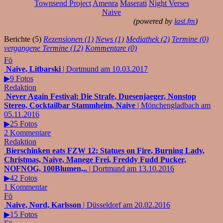
Townsend Project
Amenra
Maserati
Night Verses
Naive
(powered by
last.fm
)
Berichte (5)
Rezensionen (1)
News (1)
Mediathek (2)
Termine (0)
vergangene Termine (12)
Kommentare (0)
Fö
Naive, Litbarski
| Dortmund am 10.03.2017
▶9 Fotos
Redaktion
Never Again Festival: Die Strafe, Duesenjaeger, Nonstop
Stereo, Cocktailbar Stammheim, Naive
| Mönchengladbach am
05.11.2016
▶25 Fotos
2 Kommentare
Redaktion
Bierschinken eats FZW 12: Statues on Fire, Burning Lady,
Christmas, Naive, Manege Frei, Freddy Fudd Pucker,
NOFNOG, 100Blumen,..
| Dortmund am 13.10.2016
▶42 Fotos
1 Kommentar
Fö
Naive, Nord, Karlsson
| Düsseldorf am 20.02.2016
▶15 Fotos