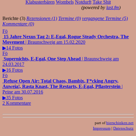
Klabusterbären
Wombels
Notdurft
Take Shit
(powered by
last.fm
)
Berichte (3)
Rezensionen (1)
Termine (0)
vergangene Termine (5)
Kommentare (0)
Fö
15 Jahre Nexus Tag 2: E-Egal, Rogue Steady Orchestra, The
Movement
| Braunschweig am 15.02.2020
▶14 Fotos
Fö
Supernichts, E-Egal, One Step Ahead
| Braunschweig am
24.03.2017
▶16 Fotos
Fö
Refuse Open Air: Total Chaos, Bambix, F*cking Angry,
Auweia!, Rasta Knast, The Restarts, E-Egal, Pflasterstein
|
Peine am 30.07.2016
▶35 Fotos
2 Kommentare
part of
bierschinken.net
Impressum
|
Datenschutz