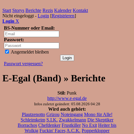
Start
Storys
Berichte
Rezis
Kalender
Kontakt
Nicht eingeloggt -
Login
[
Registrieren
]
Login
X
BS-Nummer oder Email:
Passwort:
Angemeldet bleiben
Passwort vergessen?
E-Egal (Band) » Berichte
Stil:
Punk
http://www.e-egal.de
Infos zuletzt geändert: 05.08.2026 04:28
Wird auch gehört:
Plautzenotto
Grizou
Noteingang
Mono für Alle!
Schleimkeim
S.I.K.
Zwakkelmann
Die Skeptiker
Borrachos
Chefdenker
Frustkiller
No Exit
Heiter bis
Wolkig
Fuckin' Faces
A.C.K.
Popperklopper