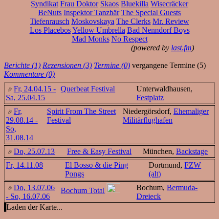
Syndikat
Frau Doktor
Skaos
Bluekilla
Wisecräcker
BeNuts
Inspektor Tanzbär
The Special Guests
Tiefenrausch
Moskovskaya
The Clerks
Mr. Review
Los Placebos
Yellow Umbrella
Bad Nenndorf Boys
Mad Monks
No Respect
(powered by
last.fm
)
Berichte (1)
Rezensionen (3)
Termine (0)
vergangene Termine (5)
Kommentare (0)
Fr, 24.04.15 -
Querbeat Festival
Unterwaldhausen,
Sa, 25.04.15
Festplatz
Fr,
Spirit From The Street
Niedergörsdorf,
Ehemaliger
29.08.14 -
Festival
Militärflughafen
So,
31.08.14
Do, 25.07.13
Free & Easy Festival
München,
Backstage
Fr, 14.11.08
El Bosso & die Ping
Dortmund,
FZW
Pongs
(alt)
Do, 13.07.06
Bochum,
Bermuda-
Bochum Total
- So, 16.07.06
Dreieck
Laden der Karte...