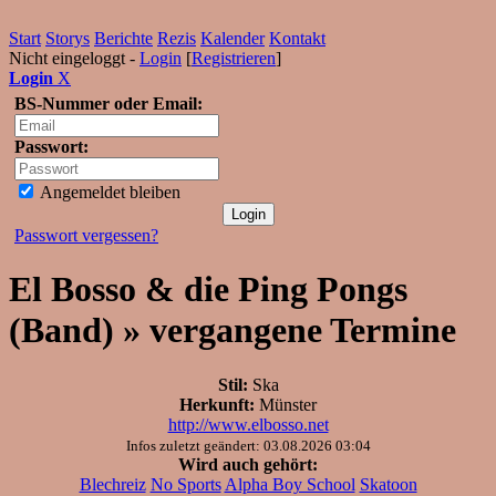
Start
Storys
Berichte
Rezis
Kalender
Kontakt
Nicht eingeloggt -
Login
[
Registrieren
]
Login
X
BS-Nummer oder Email:
Passwort:
Angemeldet bleiben
Passwort vergessen?
El Bosso & die Ping Pongs
(Band) » vergangene Termine
Stil:
Ska
Herkunft:
Münster
http://www.elbosso.net
Infos zuletzt geändert: 03.08.2026 03:04
Wird auch gehört:
Blechreiz
No Sports
Alpha Boy School
Skatoon