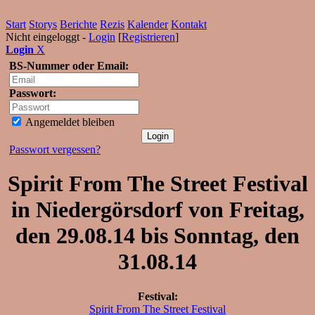
Start
Storys
Berichte
Rezis
Kalender
Kontakt
Nicht eingeloggt -
Login
[
Registrieren
]
Login
X
BS-Nummer oder Email:
Passwort:
Angemeldet bleiben
Passwort vergessen?
Spirit From The Street Festival
in Niedergörsdorf von Freitag,
den 29.08.14 bis Sonntag, den
31.08.14
Festival:
Spirit From The Street Festival