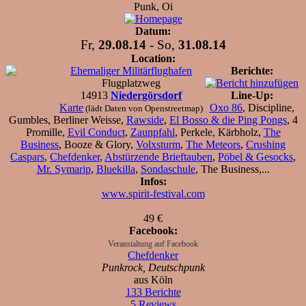
Punk, Oi
Datum:
Fr,
29.08.14
- So,
31.08.14
Location:
Ehemaliger Militärflughafen
Berichte:
Flugplatzweg
14913
Niedergörsdorf
Line-Up:
Karte
Oxo 86
, Discipline,
(lädt Daten von Openstreetmap)
Gumbles, Berliner Weisse,
Rawside
,
El Bosso & die Ping Pongs
, 4
Promille,
Evil Conduct
,
Zaunpfahl
, Perkele, Kärbholz,
The
Business
, Booze & Glory,
Volxsturm
,
The Meteors
,
Crushing
Caspars
,
Chefdenker
,
Abstürzende Brieftauben
,
Pöbel & Gesocks
,
Mr. Symarip
,
Bluekilla
,
Sondaschule
, The Business,...
Infos:
www.spirit-festival.com
49 €
Facebook:
Veranstaltung auf Facebook
Chefdenker
Punkrock, Deutschpunk
aus Köln
133 Berichte
5 Reviews