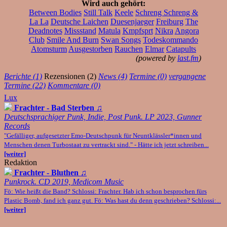
Wird auch gehört:
Between Bodies
Still Talk
Keele
Schreng Schreng &
La La
Deutsche Laichen
Duesenjaeger
Freiburg
The
Deadnotes
Missstand
Matula
Kmpfsprt
Nikra
Angora
Club
Smile And Burn
Swan Songs
Todeskommando
Atomsturm
Ausgestorben
Rauchen
Elmar
Catapults
(powered by
last.fm
)
Berichte (1)
Rezensionen (2)
News (4)
Termine (0)
vergangene
Termine (22)
Kommentare (0)
Lux
Frachter - Bad Sterben
♫
Deutschsprachiger Punk, Indie, Post Punk. LP 2023, Gunner
Records
"Gefälliger, aufgesetzter Emo-Deutschpunk für Neuntklässler*innen und
Menschen denen Turbostaat zu vertrackt sind." - Hätte ich jetzt schreiben...
[weiter]
Redaktion
Frachter - Bluthen
♫
Punkrock. CD 2019, Medicom Music
Fö: Wie heißt die Band? Schlossi: Frachter. Hab ich schon besprochen fürs
Plastic Bomb, fand ich ganz gut. Fö: Was hast du denn geschrieben? Schlossi:...
[weiter]