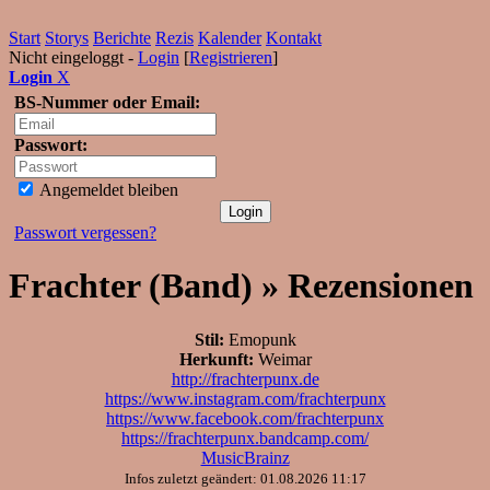
Start
Storys
Berichte
Rezis
Kalender
Kontakt
Nicht eingeloggt -
Login
[
Registrieren
]
Login
X
BS-Nummer oder Email:
Passwort:
Angemeldet bleiben
Passwort vergessen?
Frachter (Band) » Rezensionen
Stil:
Emopunk
Herkunft:
Weimar
http://frachterpunx.de
https://www.instagram.com/frachterpunx
https://www.facebook.com/frachterpunx
https://frachterpunx.bandcamp.com/
MusicBrainz
Infos zuletzt geändert: 01.08.2026 11:17