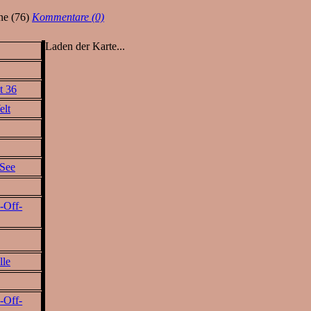
ne (76)
Kommentare (0)
Laden der Karte...
t 36
elt
 See
-Off-
lle
-Off-