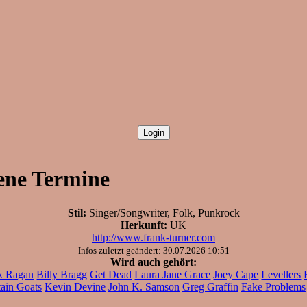
ene Termine
Stil:
Singer/Songwriter, Folk, Punkrock
Herkunft:
UK
http://www.frank-turner.com
Infos zuletzt geändert: 30.07.2026 10:51
Wird auch gehört:
k Ragan
Billy Bragg
Get Dead
Laura Jane Grace
Joey Cape
Levellers
ain Goats
Kevin Devine
John K. Samson
Greg Graffin
Fake Problems