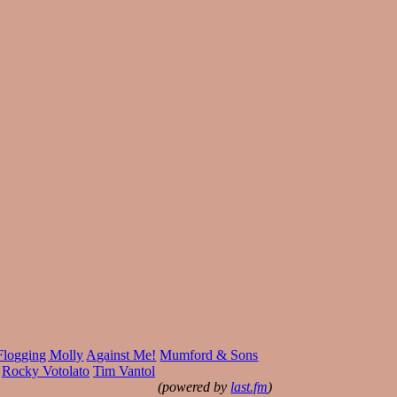
Flogging Molly
Against Me!
Mumford & Sons
Rocky Votolato
Tim Vantol
(powered by
last.fm
)