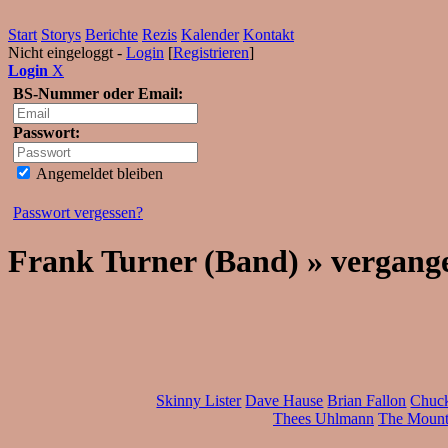
Start
Storys
Berichte
Rezis
Kalender
Kontakt
Nicht eingeloggt -
Login
[
Registrieren
]
Login
X
BS-Nummer oder Email:
Passwort:
Angemeldet bleiben
Passwort vergessen?
Frank Turner (Band) » vergang
Skinny Lister
Dave Hause
Brian Fallon
Chuc
Thees Uhlmann
The Mount