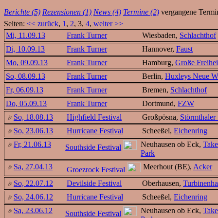
Berichte (5)
Rezensionen (1)
News (4)
Termine (2)
vergangene Termi
Seiten:
<< zurück
,
1
,
2
, 3,
4
,
weiter >>
Mi, 11.09.13
Frank Turner
Wiesbaden,
Schlachthof
Di, 10.09.13
Frank Turner
Hannover,
Faust
Mo, 09.09.13
Frank Turner
Hamburg,
Große Freihei
So, 08.09.13
Frank Turner
Berlin,
Huxleys Neue W
Fr, 06.09.13
Frank Turner
Bremen,
Schlachthof
Do, 05.09.13
Frank Turner
Dortmund,
FZW
So, 18.08.13
Highfield Festival
Großpösna,
Störmthaler
So, 23.06.13
Hurricane Festival
Scheeßel,
Eichenring
Fr, 21.06.13
Neuhausen ob Eck,
Take
Southside Festival
Park
Sa, 27.04.13
Meerhout (BE),
Acker
Groezrock Festival
So, 22.07.12
Devilside Festival
Oberhausen,
Turbinenha
So, 24.06.12
Hurricane Festival
Scheeßel,
Eichenring
Sa, 23.06.12
Neuhausen ob Eck,
Take
Southside Festival