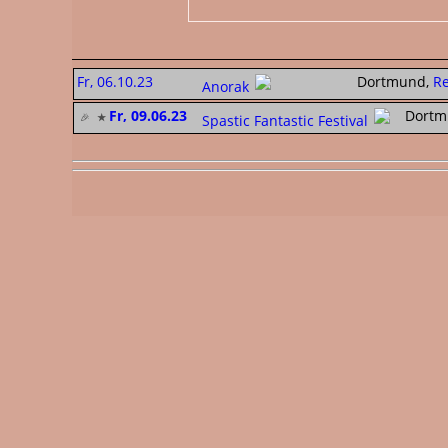
Fr, 06.10.23
Dortmund,
R
Anorak
Fr, 09.06.23
Dortm
Spastic Fantastic Festival