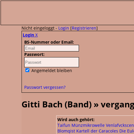
Nicht eingeloggt -
Login
[
Registrieren
]
Login
X
BS-Nummer oder Email:
Passwort:
Angemeldet bleiben
Passwort vergessen?
Gitti Bach (Band) » verga
Wird auch gehört:
Taifun
Münzmikrowelle
Venlafvcksce
Blomqist
Kartell der Caracoles
Die Eul