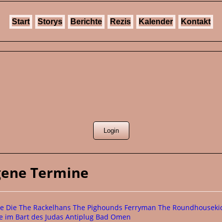
Start
Storys
Berichte
Rezis
Kalender
Kontakt
ngene Termine
ne
Die The Rackelhans
The Pighounds
Ferryman
The Roundhouseki
e im Bart des Judas
Antiplug
Bad Omen