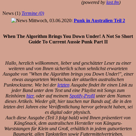
(powered by
last.fm
)
News (1)
Termine (0)
Mittwoch, 03.06.2020:
Punk in Australien Teil 2
When The Algorithm Brings You Down Under! A Not So Short
Guide To Current Aussie Punk Part II
Hallo, herzlich willkommen, lieber und geschätzter Leser zu einer
weiteren und von Ihnen sicherlich schon sehnlichst erwarteten
Ausgabe von "When the Algorithm brings you Down Under!", einer
etwas ausgearteten Werkschau der aktuellen australischen
Punkrockszene. Wie bei der
letzten
Ausgabe findet ihr einen Link zu
jeder Band unter dem Text und eine Playlist mit Songs zum
Reinhören
hier
, oder auf meinem
Spotify-Profil
unter dem Namen
dieses Artikels. Wieder gilt, hier tauchen nur Bands auf, die in den
letzten drei Jahren eine Veröffentlichung hervor gebracht haben, sei
es digital oder physisch.
Auch diese Ausgabe (Teil 3 folgt bald) wird Ihnen präsentiert von
KängSnack, dem australischen Hersteller von Känguru-
Wurststangen für Klein und Groß, erhältlich in jedem gutsortierten
Baumarkt, allen Tankstellen sowie Futtermittelvertrieben.