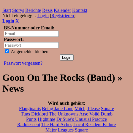
Start
Storys
Berichte
Rezis
Kalender
Kontakt
Nicht eingeloggt -
Login
[
Registrieren
]
Login
X
BS-Nummer oder Email:
Passwort:
Angemeldet bleiben
Passwort vergessen?
Goon On The Rocks (Band) »
News
Wird auch gehört:
Flangipanis
Being Jane Lane
Mitch, Please
Square
Tugs
Dicklord
The Unknowns
Arse
Voiid
Dumb
Punts
Hightime
Dr Sure's Unusual Practice
Radolescent
The Hard Aches
Local Resident Failure
Major Leagues
Square