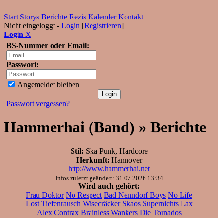
Start
Storys
Berichte
Rezis
Kalender
Kontakt
Nicht eingeloggt -
Login
[
Registrieren
]
Login
X
BS-Nummer oder Email:
Passwort:
Angemeldet bleiben
Passwort vergessen?
Hammerhai (Band) » Berichte
Stil:
Ska Punk, Hardcore
Herkunft:
Hannover
http://www.hammerhai.net
Infos zuletzt geändert: 31.07.2026 13:34
Wird auch gehört:
Frau Doktor
No Respect
Bad Nenndorf Boys
No Life
Lost
Tiefenrausch
Wisecräcker
Skaos
Supernichts
Lax
Alex Contrax
Brainless Wankers
Die Tornados