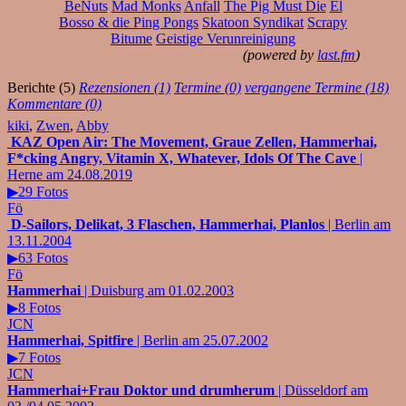
BeNuts
Mad Monks
Anfall
The Pig Must Die
El
Bosso & die Ping Pongs
Skatoon Syndikat
Scrapy
Bitume
Geistige Verunreinigung
(powered by
last.fm
)
Berichte (5)
Rezensionen (1)
Termine (0)
vergangene Termine (18)
Kommentare (0)
kiki
,
Zwen
,
Abby
KAZ Open Air: The Movement, Graue Zellen, Hammerhai,
F*cking Angry, Vitamin X, Whatever, Idols Of The Cave
|
Herne am 24.08.2019
▶29 Fotos
Fö
D-Sailors, Delikat, 3 Flaschen, Hammerhai, Planlos
| Berlin am
13.11.2004
▶63 Fotos
Fö
Hammerhai
| Duisburg am 01.02.2003
▶8 Fotos
JCN
Hammerhai, Spitfire
| Berlin am 25.07.2002
▶7 Fotos
JCN
Hammerhai+Frau Doktor und drumherum
| Düsseldorf am