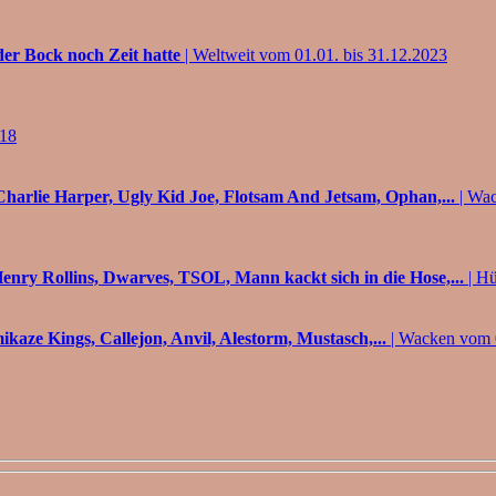
der Bock noch Zeit hatte
| Weltweit vom 01.01. bis 31.12.2023
018
harlie Harper, Ugly Kid Joe, Flotsam And Jetsam, Ophan,...
| Wac
enry Rollins, Dwarves, TSOL, Mann kackt sich in die Hose,...
| H
aze Kings, Callejon, Anvil, Alestorm, Mustasch,...
| Wacken vom 0