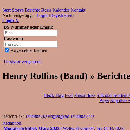
Start
Storys
Berichte
Rezis
Kalender
Kontakt
Nicht eingeloggt -
Login
[
Registrieren
]
Login
X
BS-Nummer oder Email:
Passwort:
Angemeldet bleiben
Passwort vergessen?
Henry Rollins (Band) » Bericht
Black Flag
Fear
Poison Idea
Suicidal Tendenci
Boys
Negative 
Berichte (7)
Termine (0)
vergangene Termine (11)
Redaktion
Monatsrückblick März 2023
| Weltweit vom 01. bis 31.03.2023