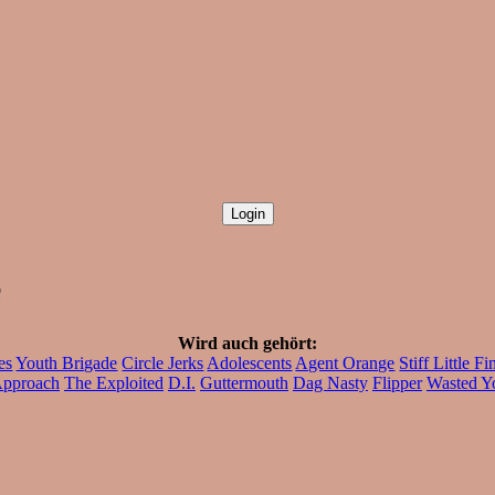
e
Wird auch gehört:
es
Youth Brigade
Circle Jerks
Adolescents
Agent Orange
Stiff Little Fi
Approach
The Exploited
D.I.
Guttermouth
Dag Nasty
Flipper
Wasted Y