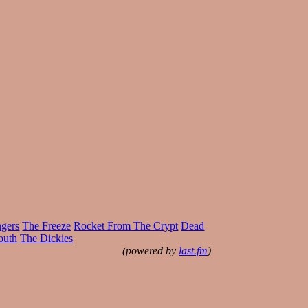
ngers
The Freeze
Rocket From The Crypt
Dead
outh
The Dickies
(powered by
last.fm
)