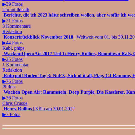
▶39 Fotos
Thruntilldeath
Berichte, die ich 2023 hätte schreiben wollen, aber wofür ich we
▶21 Fotos
3 Kommentare
Redaktion
Konzertrückblick November 2018
| Weltweit vom 01. bis 30.11.2
▶44 Fotos
Kabl
,
phips
Wacken:Open:Air 2017 Teil 1: Henry Rollins, Boomtown Rats, C
▶25 Fotos
1 Kommentar
Redaktion
Ruhrpott Rodeo Tag 3: NoFX, Sick of it all, Flag, CJ Ramone, H
▶76 Fotos
Philriss
Wacken Open Air: Rammstein, Deep Purple, Die Kassierer, Kamik
▶36 Fotos
Chris Crusoe
Henry Rollins
| Köln am 30.01.2012
▶7 Fotos