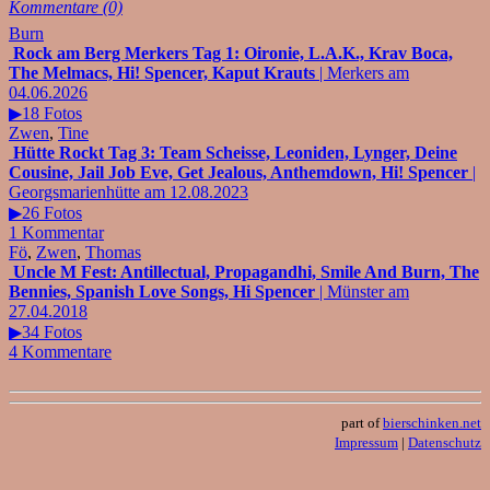
Kommentare (0)
Burn
Rock am Berg Merkers Tag 1: Oironie, L.A.K., Krav Boca,
The Melmacs, Hi! Spencer, Kaput Krauts
| Merkers am
04.06.2026
▶18 Fotos
Zwen
,
Tine
Hütte Rockt Tag 3: Team Scheisse, Leoniden, Lynger, Deine
Cousine, Jail Job Eve, Get Jealous, Anthemdown, Hi! Spencer
|
Georgsmarienhütte am 12.08.2023
▶26 Fotos
1 Kommentar
Fö
,
Zwen
,
Thomas
Uncle M Fest: Antillectual, Propagandhi, Smile And Burn, The
Bennies, Spanish Love Songs, Hi Spencer
| Münster am
27.04.2018
▶34 Fotos
4 Kommentare
part of
bierschinken.net
Impressum
|
Datenschutz