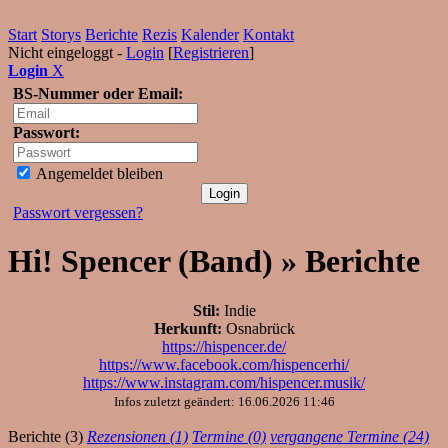
Start
Storys
Berichte
Rezis
Kalender
Kontakt
Nicht eingeloggt -
Login
[
Registrieren
]
Login
X
BS-Nummer oder Email:
Passwort:
Angemeldet bleiben
Passwort vergessen?
Hi! Spencer (Band) » Berichte
Stil:
Indie
Herkunft:
Osnabrück
https://hispencer.de/
https://www.facebook.com/hispencerhi/
https://www.instagram.com/hispencer.musik/
Infos zuletzt geändert: 16.06.2026 11:46
Berichte (3)
Rezensionen (1)
Termine (0)
vergangene Termine (24)