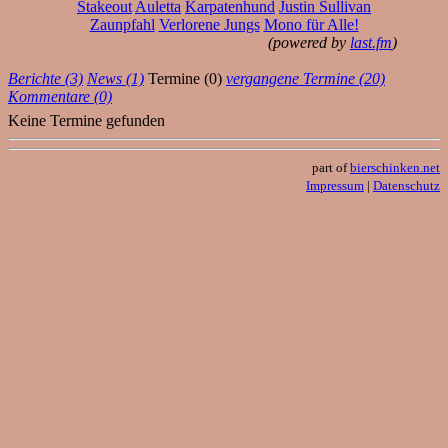
Stakeout
Auletta
Karpatenhund
Justin Sullivan
Zaunpfahl
Verlorene Jungs
Mono für Alle!
(powered by
last.fm
)
Berichte (3)
News (1)
Termine (0)
vergangene Termine (20)
Kommentare (0)
Keine Termine gefunden
part of
bierschinken.net
Impressum
|
Datenschutz