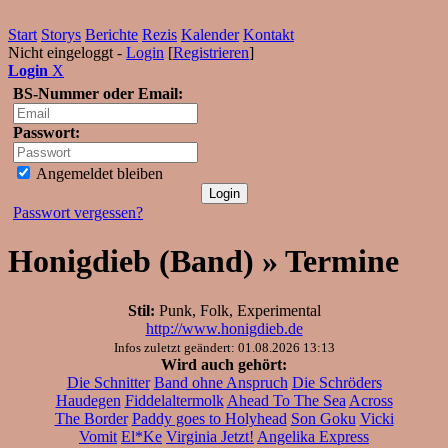
Start
Storys
Berichte
Rezis
Kalender
Kontakt
Nicht eingeloggt -
Login
[
Registrieren
]
Login
X
BS-Nummer oder Email:
Passwort:
Angemeldet bleiben
Passwort vergessen?
Honigdieb (Band) » Termine
Stil:
Punk, Folk, Experimental
http://www.honigdieb.de
Infos zuletzt geändert: 01.08.2026 13:13
Wird auch gehört:
Die Schnitter
Band ohne Anspruch
Die Schröders
Haudegen
Fiddelaltermolk
Ahead To The Sea
Across
The Border
Paddy goes to Holyhead
Son Goku
Vicki
Vomit
El*Ke
Virginia Jetzt!
Angelika Express