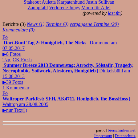
Stakeout
Auletta
Karpatenhund
Justin Sullivan
Zaunpfahl
Verlorene Jungs
Mono für Alle!
(powered by
last.fm
)
Berichte (3)
News (1)
Termine (0)
vergangene Termine (20)
Kommentare (0)
Fö
Dort.Bunt Tag 2: Honigdieb, The Nicks
| Dortmund am
07.05.2017
▶8 Fotos
Typ
,
CK Fresh
Summer Breeze 2013 Donnerstag: Atrocity, Sòlstafir, Tragedy,
Necrophobic, Soilwork, Alestorm, Honigdieb
| Dinkelsbühl am
15.08.2013
▶39 Fotos
1 Kommentar
Fö
Waltroper Parkfest: SFH, AK4711, Honigdieb, the BossHoss
|
Waltrop am 28.08.2005
▶nur Text(!)
part of
bierschinken.net
Impressum
|
Datenschutz