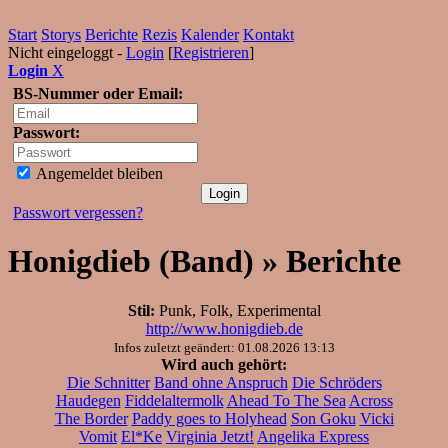
Start
Storys
Berichte
Rezis
Kalender
Kontakt
Nicht eingeloggt -
Login
[
Registrieren
]
Login
X
BS-Nummer oder Email:
Passwort:
Angemeldet bleiben
Passwort vergessen?
Honigdieb (Band) » Berichte
Stil:
Punk, Folk, Experimental
http://www.honigdieb.de
Infos zuletzt geändert: 01.08.2026 13:13
Wird auch gehört:
Die Schnitter
Band ohne Anspruch
Die Schröders
Haudegen
Fiddelaltermolk
Ahead To The Sea
Across
The Border
Paddy goes to Holyhead
Son Goku
Vicki
Vomit
El*Ke
Virginia Jetzt!
Angelika Express