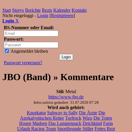
Start
Storys
Berichte
Rezis
Kalender
Kontakt
Nicht eingeloggt -
Login
[
Registrieren
]
Login
X
BS-Nummer oder Email:
Passwort:
Angemeldet bleiben
Passwort vergessen?
JBO (Band) » Kommentare
Stil:
Metal
https://www.jbo.de
Infos zuletzt geändert: 31.07.2026 07:28
Wird auch gehört:
Knorkator
Subway to Sally
Die Ärzte
Die
Apokalyptischen Reiter
Torfrock
Wizo
Die Toten
Hosen
Madsen
Das Lumpenpack
Deichkind
Farin
Urlaub Racing Team
Sportfreunde Stiller
Fettes Brot