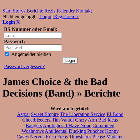
Start
Storys
Berichte
Rezis
Kalender
Kontakt
Nicht eingeloggt -
Login
[
Registrieren
]
Login
X
BS-Nummer oder Email:
Passwort:
Angemeldet bleiben
Passwort vergessen?
James Choice & the Bad
Decisions (Band) » Berichte
Wird auch gehört:
Astpai
Sweet Empire
The Liberation Service
PJ Bond
Cheerbleederz
Tim Vantol
Crazy Arm
Bad Ideas
Bangers
Apologies, I Have None
Commuted
Woahnows
Antillectual
Ducking Punches
Konny
Caves
Nervus
Erica Freas
Timeshares
Please Madame