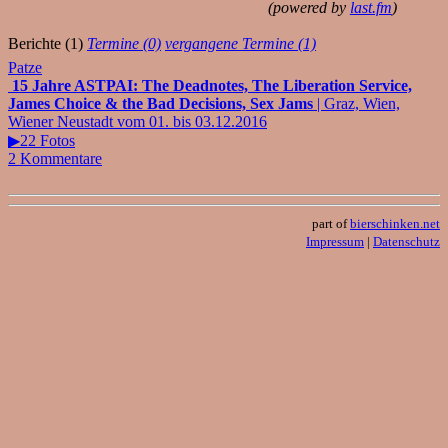
(powered by
last.fm
)
Berichte (1)
Termine (0)
vergangene Termine (1)
Patze
15 Jahre ASTPAI: The Deadnotes, The Liberation Service,
James Choice & the Bad Decisions, Sex Jams
| Graz, Wien,
Wiener Neustadt vom 01. bis 03.12.2016
▶22 Fotos
2 Kommentare
part of
bierschinken.net
Impressum
|
Datenschutz