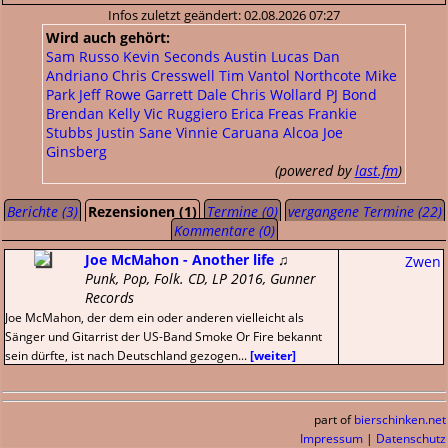
Infos zuletzt geändert: 02.08.2026 07:27
Wird auch gehört:
Sam Russo
Kevin Seconds
Austin Lucas
Dan
Andriano
Chris Cresswell
Tim Vantol
Northcote
Mike
Park
Jeff Rowe
Garrett Dale
Chris Wollard
PJ Bond
Brendan Kelly
Vic Ruggiero
Erica Freas
Frankie
Stubbs
Justin Sane
Vinnie Caruana
Alcoa
Joe
Ginsberg
(powered by
last.fm
)
Berichte (3)
Rezensionen (1)
Termine (0)
vergangene Termine (22)
Kommentare (0)
Joe McMahon - Another life
♫
Zwen
Punk, Pop, Folk. CD, LP 2016, Gunner
Records
Joe McMahon, der dem ein oder anderen vielleicht als
Sänger und Gitarrist der US-Band Smoke Or Fire bekannt
sein dürfte, ist nach Deutschland gezogen...
[weiter]
part of
bierschinken.net
Impressum
|
Datenschutz