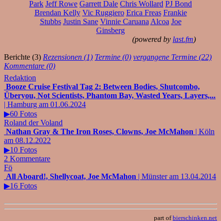
Park
Jeff Rowe
Garrett Dale
Chris Wollard
PJ Bond
Brendan Kelly
Vic Ruggiero
Erica Freas
Frankie
Stubbs
Justin Sane
Vinnie Caruana
Alcoa
Joe
Ginsberg
(powered by
last.fm
)
Berichte (3)
Rezensionen (1)
Termine (0)
vergangene Termine (22)
Kommentare (0)
Redaktion
Booze Cruise Festival Tag 2: Between Bodies, Shutcombo,
Überyou, Not Scientists, Phantom Bay, Wasted Years, Layers,...
| Hamburg am 01.06.2024
▶60 Fotos
Roland der Voland
Nathan Gray & The Iron Roses, Clowns, Joe McMahon
| Köln
am 08.12.2022
▶10 Fotos
2 Kommentare
Fö
All Aboard!, Shellycoat, Joe McMahon
| Münster am 13.04.2014
▶16 Fotos
part of
bierschinken.net