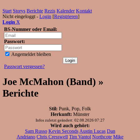
Start
Storys
Berichte
Rezis
Kalender
Kontakt
Nicht eingeloggt -
Login
[
Registrieren
]
Login
X
BS-Nummer oder Email:
Passwort:
Angemeldet bleiben
Passwort vergessen?
Joe McMahon (Band) »
Berichte
Stil:
Punk, Pop, Folk
Herkunft:
Münster
Infos zuletzt geändert: 02.08.2026 07:27
Wird auch gehört:
Sam Russo
Kevin Seconds
Austin Lucas
Dan
Andriano
Chris Cresswell
Tim Vantol
Northcote
Mike