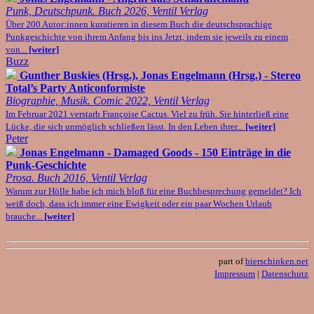
Punk, Deutschpunk. Buch 2026, Ventil Verlag
Über 200 Autor:innen kuratieren in diesem Buch die deutschsprachige
Punkgeschichte von ihrem Anfang bis ins Jetzt, indem sie jeweils zu einem
von...
[weiter]
Buzz
Gunther Buskies (Hrsg.), Jonas Engelmann (Hrsg.) - Stereo
Total’s Party Anticonformiste
Biographie, Musik. Comic 2022, Ventil Verlag
Im Februar 2021 verstarb Françoise Cactus. Viel zu früh. Sie hinterließ eine
Lücke, die sich unmöglich schließen lässt. In den Leben ihrer...
[weiter]
Peter
Jonas Engelmann - Damaged Goods - 150 Einträge in die
Punk-Geschichte
Prosa. Buch 2016, Ventil Verlag
Warum zur Hölle habe ich mich bloß für eine Buchbesprechung gemeldet? Ich
weiß doch, dass ich immer eine Ewigkeit oder ein paar Wochen Urlaub
brauche...
[weiter]
part of
bierschinken.net
Impressum
|
Datenschutz