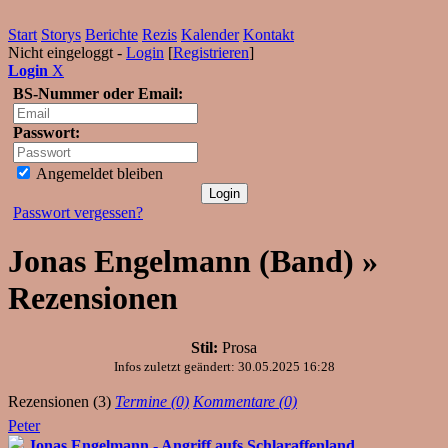
Start
Storys
Berichte
Rezis
Kalender
Kontakt
Nicht eingeloggt -
Login
[
Registrieren
]
Login
X
BS-Nummer oder Email:
Passwort:
Angemeldet bleiben
Passwort vergessen?
Jonas Engelmann (Band) »
Rezensionen
Stil:
Prosa
Infos zuletzt geändert: 30.05.2025 16:28
Rezensionen (3)
Termine (0)
Kommentare (0)
Peter
Jonas Engelmann - Angriff aufs Schlaraffenland