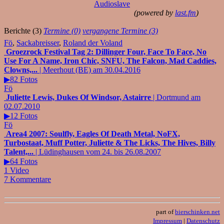
Audioslave
(powered by
last.fm
)
Berichte (3)
Termine (0)
vergangene Termine (3)
Fö
,
Sackabreisser
,
Roland der Voland
Groezrock Festival Tag 2: Dillinger Four, Face To Face, No
Use For A Name, Iron Chic, SNFU, The Falcon, Mad Caddies,
Clowns,...
| Meerhout (BE) am 30.04.2016
▶82 Fotos
Fö
Juliette Lewis, Dukes Of Windsor, Astairre
| Dortmund am
02.07.2010
▶12 Fotos
Fö
Area4 2007: Soulfly, Eagles Of Death Metal, NoFX,
Turbostaat, Muff Potter, Juliette & The Licks, The Hives, Billy
Talent,...
| Lüdinghausen vom 24. bis 26.08.2007
▶64 Fotos
1 Video
7 Kommentare
part of
bierschinken.net
Impressum
|
Datenschutz