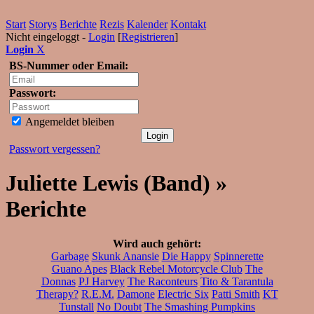
Start
Storys
Berichte
Rezis
Kalender
Kontakt
Nicht eingeloggt -
Login
[
Registrieren
]
Login
X
BS-Nummer oder Email:
Passwort:
Angemeldet bleiben
Passwort vergessen?
Juliette Lewis (Band) »
Berichte
Wird auch gehört:
Garbage
Skunk Anansie
Die Happy
Spinnerette
Guano Apes
Black Rebel Motorcycle Club
The
Donnas
PJ Harvey
The Raconteurs
Tito & Tarantula
Therapy?
R.E.M.
Damone
Electric Six
Patti Smith
KT
Tunstall
No Doubt
The Smashing Pumpkins