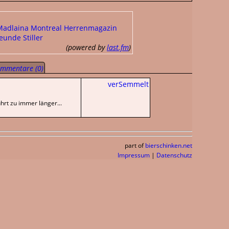
Madlaina
Montreal
Herrenmagazin
eunde Stiller
(powered by
last.fm
)
mmentare (0)
verSemmelt
hrt zu immer länger...
part of
bierschinken.net
Impressum
|
Datenschutz