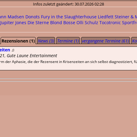
Infos zuletzt geändert: 30.07.2026 02:28
ann
Madsen
Donots
Fury in the Slaughterhouse
Liedfett
Steiner & 
Jupiter Jones
Die Sterne
Blond
Bosse
Olli Schulz
Tocotronic
Sportfr
Rezensionen (1)
News (3)
Termine (1)
vergangene Termine (61)
Ko
eiten
♫
021, Gute Laune Entertainment
m der Aphasie, die der Rezensent in Krisenzeiten an sich selbst diagnostiziert, fü