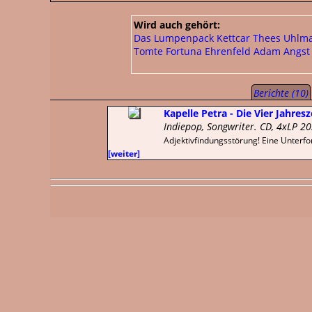
Wird auch gehört:
Das Lumpenpack
Kettcar
Thees Uhlm
Tomte
Fortuna Ehrenfeld
Adam Angst
Berichte (10)
Kapelle Petra - Die Vier Jahresz
Indiepop, Songwriter. CD, 4xLP 2
Adjektivfindungsstörung! Eine Unterfor
[weiter]