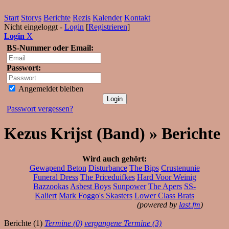
Start
Storys
Berichte
Rezis
Kalender
Kontakt
Nicht eingeloggt -
Login
[
Registrieren
]
Login
X
BS-Nummer oder Email:
Passwort:
Angemeldet bleiben
Passwort vergessen?
Kezus Krijst (Band) » Berichte
Wird auch gehört:
Gewapend Beton
Disturbance
The Bips
Crustenunie
Funeral Dress
The Priceduifkes
Hard Voor Weinig
Bazzookas
Asbest Boys
Sunpower
The Apers
SS-
Kaliert
Mark Foggo's Skasters
Lower Class Brats
(powered by
last.fm
)
Berichte (1)
Termine (0)
vergangene Termine (3)