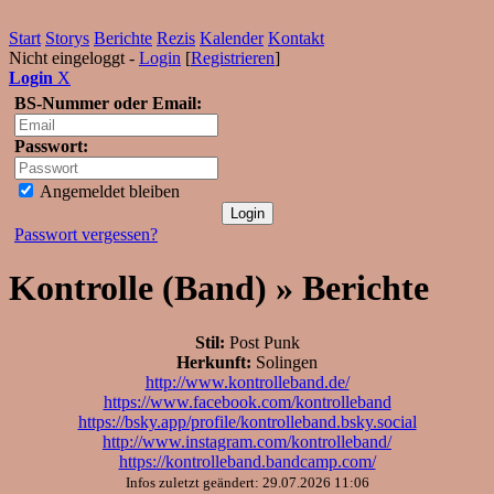
Start
Storys
Berichte
Rezis
Kalender
Kontakt
Nicht eingeloggt -
Login
[
Registrieren
]
Login
X
BS-Nummer oder Email:
Passwort:
Angemeldet bleiben
Passwort vergessen?
Kontrolle (Band) » Berichte
Stil:
Post Punk
Herkunft:
Solingen
http://www.kontrolleband.de/
https://www.facebook.com/kontrolleband
https://bsky.app/profile/kontrolleband.bsky.social
http://www.instagram.com/kontrolleband/
https://kontrolleband.bandcamp.com/
Infos zuletzt geändert: 29.07.2026 11:06