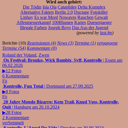
Wird auch gehört:
Die Tödin
Isla Ola
Cataphiles
Delta Komplex
Alternative Fakten
Berlin 2.0
Ductape
Fotokiller
Linhay
Es war Mord
Nowaves
Rauchen
Gewalt
Affenmesserkampf
100Blumen
Karies
Duesenjaeger
Illegale Farben
Joseph Boys
Das Aus der Jugend
(powered by
last.fm
)
Berichte (10)
Rezensionen (4)
News (3)
Termine (1)
vergangene
Termine (54)
Kommentare (0)
Roland der Voland
,
Zwen
Ox Festival: Bronko, Wick Bambix, Syff, Kontrolle
| Essen am
06.02.2026
▶12 Fotos
6 Kommentare
Fö
Kontrolle, Fun Total
| Dortmund am 27.09.2025
▶8 Fotos
Fö
20 Jahre Mondo Bizarro: Kem Trail, Knud Voss, Kontrolle,
Quit
| Hamburg am 26.10.2024
▶28 Fotos
2 Kommentare
verSemmelt
Kontrolle, L'Appel Du Vide
| Dresden am 30.09.2024