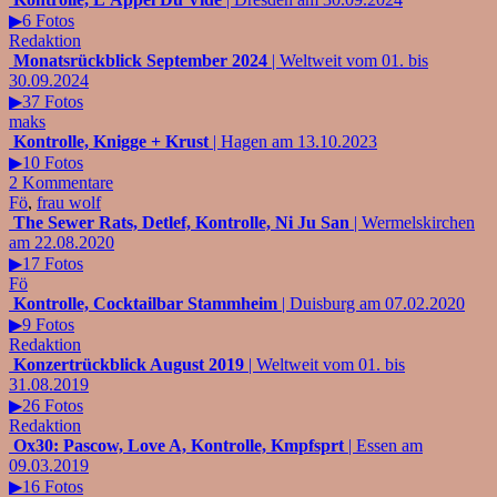
▶6 Fotos
Redaktion
Monatsrückblick September 2024
| Weltweit vom 01. bis
30.09.2024
▶37 Fotos
maks
Kontrolle, Knigge + Krust
| Hagen am 13.10.2023
▶10 Fotos
2 Kommentare
Fö
,
frau wolf
The Sewer Rats, Detlef, Kontrolle, Ni Ju San
| Wermelskirchen
am 22.08.2020
▶17 Fotos
Fö
Kontrolle, Cocktailbar Stammheim
| Duisburg am 07.02.2020
▶9 Fotos
Redaktion
Konzertrückblick August 2019
| Weltweit vom 01. bis
31.08.2019
▶26 Fotos
Redaktion
Ox30: Pascow, Love A, Kontrolle, Kmpfsprt
| Essen am
09.03.2019
▶16 Fotos