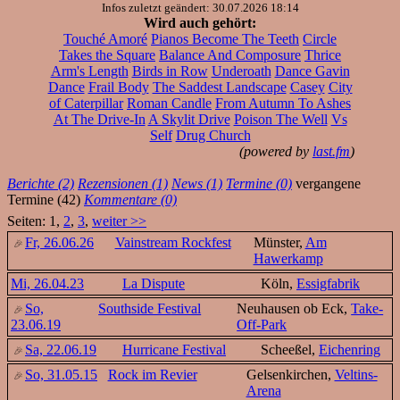
Infos zuletzt geändert: 30.07.2026 18:14
Wird auch gehört:
Touché Amoré
Pianos Become The Teeth
Circle
Takes the Square
Balance And Composure
Thrice
Arm's Length
Birds in Row
Underoath
Dance Gavin
Dance
Frail Body
The Saddest Landscape
Casey
City
of Caterpillar
Roman Candle
From Autumn To Ashes
At The Drive-In
A Skylit Drive
Poison The Well
Vs
Self
Drug Church
(powered by
last.fm
)
Berichte (2)
Rezensionen (1)
News (1)
Termine (0)
vergangene
Termine (42)
Kommentare (0)
Seiten: 1,
2
,
3
,
weiter >>
Fr, 26.06.26
Vainstream Rockfest
Münster,
Am
Hawerkamp
Mi, 26.04.23
La Dispute
Köln,
Essigfabrik
So,
Southside Festival
Neuhausen ob Eck,
Take-
23.06.19
Off-Park
Sa, 22.06.19
Hurricane Festival
Scheeßel,
Eichenring
So, 31.05.15
Rock im Revier
Gelsenkirchen,
Veltins-
Arena