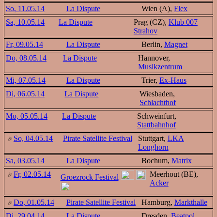
So, 11.05.14
La Dispute
Wien (A),
Flex
Sa, 10.05.14
La Dispute
Prag (CZ),
Klub 007
Strahov
Fr, 09.05.14
La Dispute
Berlin,
Magnet
Do, 08.05.14
La Dispute
Hannover,
Musikzentrum
Mi, 07.05.14
La Dispute
Trier,
Ex-Haus
Di, 06.05.14
La Dispute
Wiesbaden,
Schlachthof
Mo, 05.05.14
La Dispute
Schweinfurt,
Stattbahnhof
So, 04.05.14
Pirate Satellite Festival
Stuttgart,
LKA
Longhorn
Sa, 03.05.14
La Dispute
Bochum,
Matrix
Fr, 02.05.14
Meerhout (BE),
Groezrock Festival
Acker
Do, 01.05.14
Pirate Satellite Festival
Hamburg,
Markthalle
Di, 29.04.14
La Dispute
Dresden,
Beatpol