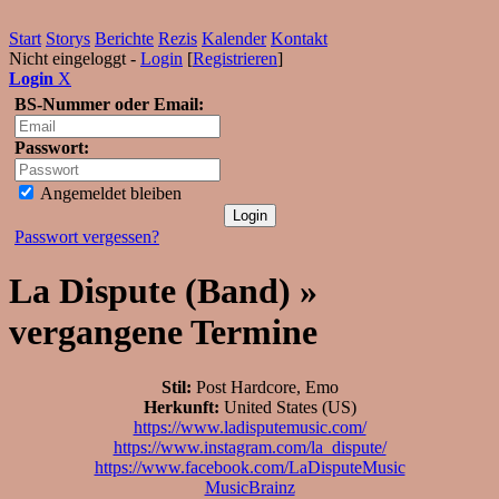
Start
Storys
Berichte
Rezis
Kalender
Kontakt
Nicht eingeloggt -
Login
[
Registrieren
]
Login
X
BS-Nummer oder Email:
Passwort:
Angemeldet bleiben
Passwort vergessen?
La Dispute (Band) »
vergangene Termine
Stil:
Post Hardcore, Emo
Herkunft:
United States (US)
https://www.ladisputemusic.com/
https://www.instagram.com/la_dispute/
https://www.facebook.com/LaDisputeMusic
MusicBrainz