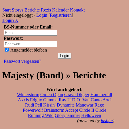
Start
Storys
Berichte
Rezis
Kalender
Kontakt
Nicht eingeloggt -
Login
[
Registrieren
]
Login
X
BS-Nummer oder Email:
Passwort:
Angemeldet bleiben
Passwort vergessen?
Majesty (Band) » Berichte
Wird auch gehört:
Winterstorm
Orden Ogan
Grave Digger
Hammerfall
Axxis
Edguy
Gamma Ray
U.D.O.
Van Canto
Axel
Rudi Pell
Kissin' Dynamite
Manowar
Rage
Powerwolf
Brainstorm
Accept
Circle II Circle
Running Wild
Gloryhammer
Helloween
(powered by
last.fm
)