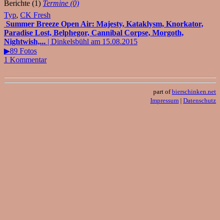
Berichte (1)
Termine (0)
Typ
,
CK Fresh
Summer Breeze Open Air: Majesty, Kataklysm, Knorkator,
Paradise Lost, Belphegor, Cannibal Corpse, Morgoth,
Nightwish,...
| Dinkelsbühl am 15.08.2015
▶89 Fotos
1 Kommentar
part of
bierschinken.net
Impressum
|
Datenschutz