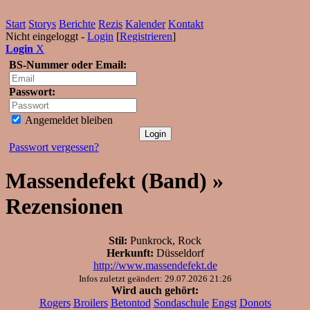
Start
Storys
Berichte
Rezis
Kalender
Kontakt
Nicht eingeloggt -
Login
[
Registrieren
]
Login
X
BS-Nummer oder Email:
Passwort:
Angemeldet bleiben
Passwort vergessen?
Massendefekt (Band) »
Rezensionen
Stil:
Punkrock, Rock
Herkunft:
Düsseldorf
http://www.massendefekt.de
Infos zuletzt geändert: 29.07.2026 21:26
Wird auch gehört:
Rogers
Broilers
Betontod
Sondaschule
Engst
Donots