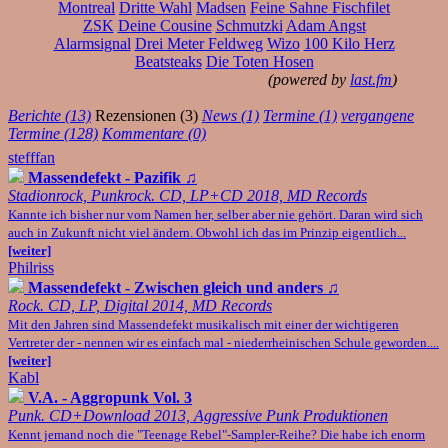
Montreal
Dritte Wahl
Madsen
Feine Sahne Fischfilet
ZSK
Deine Cousine
Schmutzki
Adam Angst
Alarmsignal
Drei Meter Feldweg
Wizo
100 Kilo Herz
Beatsteaks
Die Toten Hosen
(powered by
last.fm
)
Berichte (13)
Rezensionen (3)
News (1)
Termine (1)
vergangene
Termine (128)
Kommentare (0)
stefffan
Massendefekt - Pazifik
♫
Stadionrock, Punkrock. CD, LP+CD 2018, MD Records
Kannte ich bisher nur vom Namen her, selber aber nie gehört. Daran wird sich
auch in Zukunft nicht viel ändern. Obwohl ich das im Prinzip eigentlich...
[weiter]
Philriss
Massendefekt - Zwischen gleich und anders
♫
Rock. CD, LP, Digital 2014, MD Records
Mit den Jahren sind Massendefekt musikalisch mit einer der wichtigeren
Vertreter der - nennen wir es einfach mal - niederrheinischen Schule geworden....
[weiter]
Kabl
V.A. - Aggropunk Vol. 3
Punk. CD+Download 2013, Aggressive Punk Produktionen
Kennt jemand noch die "Teenage Rebel"-Sampler-Reihe? Die habe ich enorm