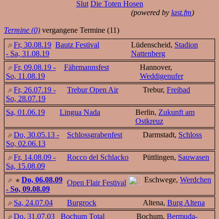
Slut
Die Toten Hosen
(powered by
last.fm
)
Termine (0)
vergangene Termine (11)
Fr, 30.08.19
Bautz Festival
Lüdenscheid,
Stadion
- Sa, 31.08.19
Nattenberg
Fr, 09.08.19 -
Fährmannsfest
Hannover,
So, 11.08.19
Weddigenufer
Fr, 26.07.19 -
Trebur Open Air
Trebur,
Freibad
So, 28.07.19
Sa, 01.06.19
Lingua Nada
Berlin,
Zukunft am
Ostkreuz
Do, 30.05.13 -
Schlossgrabenfest
Darmstadt,
Schloss
So, 02.06.13
Fr, 14.08.09 -
Rocco del Schlacko
Püttlingen,
Sauwasen
Sa, 15.08.09
Do, 06.08.09
Eschwege,
Werdchen
Open Flair Festival
- So, 09.08.09
Sa, 24.07.04
Burgrock
Altena,
Burg Altena
Do, 31.07.03
Bochum Total
Bochum,
Bermuda-