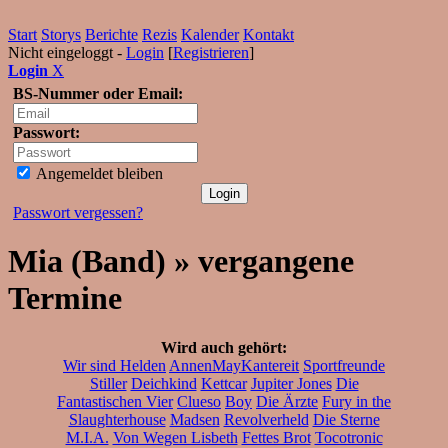
Start
Storys
Berichte
Rezis
Kalender
Kontakt
Nicht eingeloggt -
Login
[
Registrieren
]
Login
X
BS-Nummer oder Email:
Passwort:
Angemeldet bleiben
Passwort vergessen?
Mia (Band) » vergangene
Termine
Wird auch gehört:
Wir sind Helden
AnnenMayKantereit
Sportfreunde
Stiller
Deichkind
Kettcar
Jupiter Jones
Die
Fantastischen Vier
Clueso
Boy
Die Ärzte
Fury in the
Slaughterhouse
Madsen
Revolverheld
Die Sterne
M.I.A.
Von Wegen Lisbeth
Fettes Brot
Tocotronic