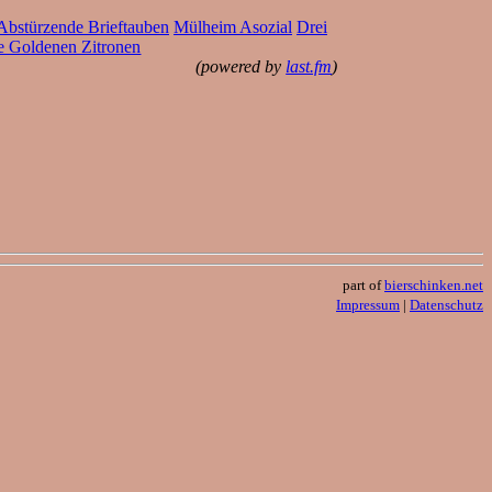
Abstürzende Brieftauben
Mülheim Asozial
Drei
e Goldenen Zitronen
(powered by
last.fm
)
part of
bierschinken.net
Impressum
|
Datenschutz