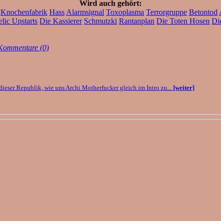
Wird auch gehört:
Knochenfabrik
Hass
Alarmsignal
Toxoplasma
Terrorgruppe
Betontod
lic Upstarts
Die Kassierer
Schmutzki
Rantanplan
Die Toten Hosen
Di
Kommentare (0)
dieser Republik, wie uns Archi Motherfucker gleich im Intro zu...
[weiter]