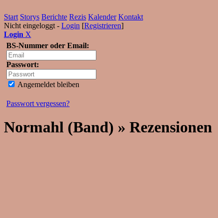
Start
Storys
Berichte
Rezis
Kalender
Kontakt
Nicht eingeloggt -
Login
[
Registrieren
]
Login
X
BS-Nummer oder Email:
Passwort:
Angemeldet bleiben
Passwort vergessen?
Normahl (Band) » Rezensionen