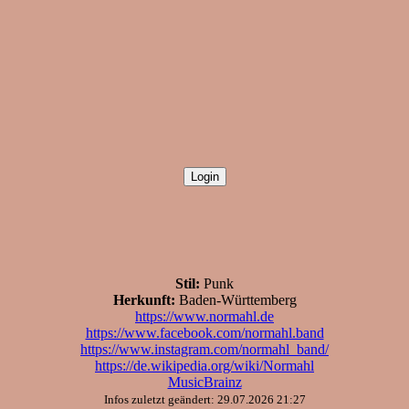
Stil:
Punk
Herkunft:
Baden-Württemberg
https://www.normahl.de
https://www.facebook.com/normahl.band
https://www.instagram.com/normahl_band/
https://de.wikipedia.org/wiki/Normahl
MusicBrainz
Infos zuletzt geändert: 29.07.2026 21:27