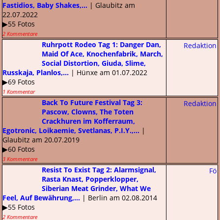
Fastidios, Baby Shakes,...
| Glaubitz am
22.07.2022
▶55 Fotos
2 Kommentare
Ruhrpott Rodeo Tag 1: Danger Dan,
Redaktion
Maid Of Ace, Knochenfabrik, March,
Social Distortion, Giuda, Slime,
Russkaja, Planlos,...
| Hünxe am 01.07.2022
▶69 Fotos
1 Kommentar
Back To Future Festival Tag 3:
Redaktion
Pascow, Clowns, The Toten
Crackhuren im Kofferraum,
Egotronic, Loikaemie, Svetlanas, P.I.Y.,...
|
Glaubitz am 20.07.2019
▶60 Fotos
3 Kommentare
Resist To Exist Tag 2: Alarmsignal,
Fö
Rasta Knast, Popperklopper,
Siberian Meat Grinder, What We
Feel, Auf Bewährung,...
| Berlin am 02.08.2014
▶55 Fotos
2 Kommentare