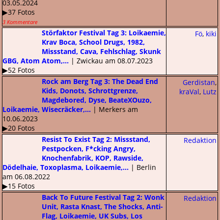
03.05.2024
▶37 Fotos
3 Kommentare
Störfaktor Festival Tag 3: Loikaemie,
Fö
,
kiki
Krav Boca, School Drugs, 1982,
Missstand, Cava, Fehlschlag, Skunk
GBG, Atom Atom,...
| Zwickau am 08.07.2023
▶52 Fotos
Rock am Berg Tag 3: The Dead End
Gerdistan
,
Kids, Donots, Schrottgrenze,
kraVal
,
Lutz
Magdebored, Dyse, BeateXOuzo,
Loikaemie, Wisecräcker,...
| Merkers am
10.06.2023
▶20 Fotos
Resist To Exist Tag 2: Missstand,
Redaktion
Pestpocken, F*cking Angry,
Knochenfabrik, KOP, Rawside,
Dödelhaie, Toxoplasma, Loikaemie,...
| Berlin
am 06.08.2022
▶15 Fotos
Back To Future Festival Tag 2: Wonk
Redaktion
Unit, Rasta Knast, The Shocks, Anti-
Flag, Loikaemie, UK Subs, Los