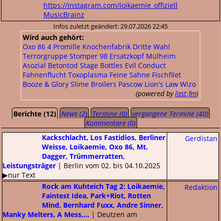
https://instagram.com/loikaemie_offiziell
MusicBrainz
Infos zuletzt geändert: 29.07.2026 22:45
Wird auch gehört:
Oxo 86
4 Promille
Knochenfabrik
Dritte Wahl
Terrorgruppe
Stomper 98
Ersatzkopf
Mülheim
Asozial
Betontod
Stage Bottles
Evil Conduct
Fahnenflucht
Toxoplasma
Feine Sahne Fischfilet
Booze & Glory
Slime
Broilers
Pascow
Lion's Law
Wizo
(powered by
last.fm
)
Berichte (12)
News (2)
Termine (0)
vergangene Termine (40)
Kommentare (0)
Kackschlacht, Los Fastidios, Berliner
Gerdistan
Weisse, Loikaemie, Oxo 86, Mt.
Dagger, Trümmerratten,
Leistungsträger
| Berlin vom 02. bis 04.10.2025
▶nur Text
Rock am Kuhteich Tag 2: Loikaemie,
Redaktion
Faintest Idea, Park+Riot, Rotten
Mind, Bernhard Fuxx, Andre Sinner,
Manky Melters, A Mess,...
| Deutzen am