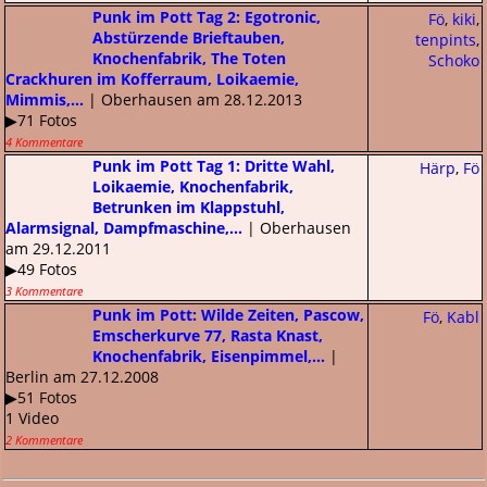
Punk im Pott Tag 2: Egotronic,
Fö
,
kiki
,
Abstürzende Brieftauben,
tenpints
,
Knochenfabrik, The Toten
Schoko
Crackhuren im Kofferraum, Loikaemie,
Mimmis,...
| Oberhausen am 28.12.2013
▶71 Fotos
4 Kommentare
Punk im Pott Tag 1: Dritte Wahl,
Härp
,
Fö
Loikaemie, Knochenfabrik,
Betrunken im Klappstuhl,
Alarmsignal, Dampfmaschine,...
| Oberhausen
am 29.12.2011
▶49 Fotos
3 Kommentare
Punk im Pott: Wilde Zeiten, Pascow,
Fö
,
Kabl
Emscherkurve 77, Rasta Knast,
Knochenfabrik, Eisenpimmel,...
|
Berlin am 27.12.2008
▶51 Fotos
1 Video
2 Kommentare