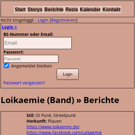
Start
Storys
Berichte
Rezis
Kalender
Kontakt
Nicht eingeloggt -
Login
[
Registrieren
]
Login
X
BS-Nummer oder Email:
Passwort:
Angemeldet bleiben
Passwort vergessen?
Loikaemie (Band) » Berichte
Stil:
Oi Punk, Streetpunk
Herkunft:
Plauen
https://www.loikaemie.de/
https://www.facebook.com/Loikaemie