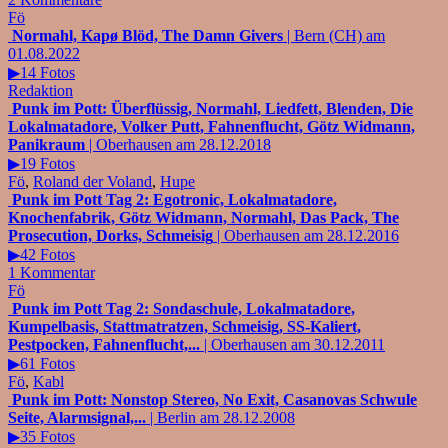
Fö
Normahl, Kapø Blöd, The Damn Givers
| Bern (CH) am
01.08.2022
▶14 Fotos
Redaktion
Punk im Pott: Überflüssig, Normahl, Liedfett, Blenden, Die
Lokalmatadore, Volker Putt, Fahnenflucht, Götz Widmann,
Panikraum
| Oberhausen am 28.12.2018
▶19 Fotos
Fö
,
Roland der Voland
,
Hupe
Punk im Pott Tag 2: Egotronic, Lokalmatadore,
Knochenfabrik, Götz Widmann, Normahl, Das Pack, The
Prosecution, Dorks, Schmeisig
| Oberhausen am 28.12.2016
▶42 Fotos
1 Kommentar
Fö
Punk im Pott Tag 2: Sondaschule, Lokalmatadore,
Kumpelbasis, Stattmatratzen, Schmeisig, SS-Kaliert,
Pestpocken, Fahnenflucht,...
| Oberhausen am 30.12.2011
▶61 Fotos
Fö
,
Kabl
Punk im Pott: Nonstop Stereo, No Exit, Casanovas Schwule
Seite, Alarmsignal,...
| Berlin am 28.12.2008
▶35 Fotos