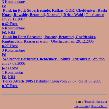
3 Kommentare
Fö
Punk im Pott: Superfreunde, Kafkas, COR, Chefdenker, Rasta
Knast, Rawside, Betontod, Normahl, Dritte Wahl
| Oberhausen
am 29.12.2007
▶42 Fotos
6 Kommentare
Fö
,
Kiki
Punk im Pott: Parasiten, Pascow, Betontod, Chefdenker,
Rantanplan, Kassierer uvm.
| Oberhausen am 29.12.2006
▶27 Fotos
3 Kommentare
Fö
Waltroper Parkfest: Chefdenker, Spitfire, Extrabreit
| Waltrop
am 27.08.2006
▶23 Fotos
1 Kommentar
Fö
,
Kiki
Force Attack 2005
| Behnkenhagen vom 27.07. bis 01.08.2005
▶97 Fotos
part of
bierschinken.net
Impressum
|
Datenschutz