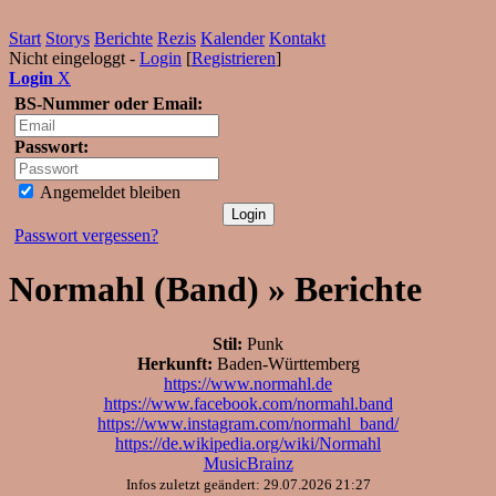
Start
Storys
Berichte
Rezis
Kalender
Kontakt
Nicht eingeloggt -
Login
[
Registrieren
]
Login
X
BS-Nummer oder Email:
Passwort:
Angemeldet bleiben
Passwort vergessen?
Normahl (Band) » Berichte
Stil:
Punk
Herkunft:
Baden-Württemberg
https://www.normahl.de
https://www.facebook.com/normahl.band
https://www.instagram.com/normahl_band/
https://de.wikipedia.org/wiki/Normahl
MusicBrainz
Infos zuletzt geändert: 29.07.2026 21:27