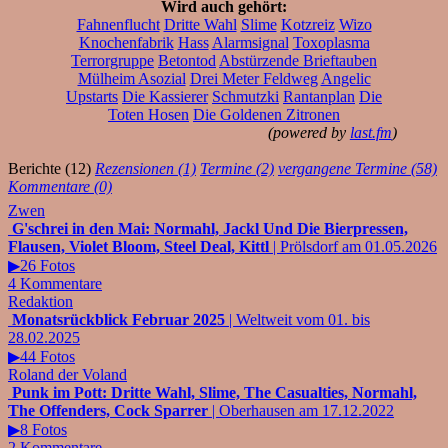
Wird auch gehört:
Fahnenflucht
Dritte Wahl
Slime
Kotzreiz
Wizo
Knochenfabrik
Hass
Alarmsignal
Toxoplasma
Terrorgruppe
Betontod
Abstürzende Brieftauben
Mülheim Asozial
Drei Meter Feldweg
Angelic
Upstarts
Die Kassierer
Schmutzki
Rantanplan
Die
Toten Hosen
Die Goldenen Zitronen
(powered by
last.fm
)
Berichte (12)
Rezensionen (1)
Termine (2)
vergangene Termine (58)
Kommentare (0)
Zwen
G'schrei in den Mai: Normahl, Jackl Und Die Bierpressen,
Flausen, Violet Bloom, Steel Deal, Kittl
| Prölsdorf am 01.05.2026
▶26 Fotos
4 Kommentare
Redaktion
Monatsrückblick Februar 2025
| Weltweit vom 01. bis
28.02.2025
▶44 Fotos
Roland der Voland
Punk im Pott: Dritte Wahl, Slime, The Casualties, Normahl,
The Offenders, Cock Sparrer
| Oberhausen am 17.12.2022
▶8 Fotos
2 Kommentare