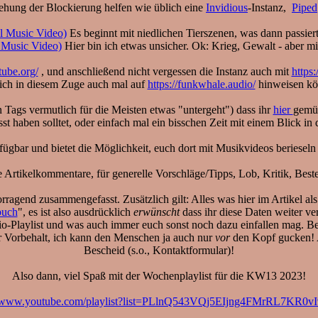
hung der Blockierung helfen wie üblich eine
Invidious
-Instanz,
Piped
al Music Video)
Es beginnt mit niedlichen Tierszenen, was dann passiert
al Music Video)
Hier bin ich etwas unsicher. Ok: Krieg, Gewalt - aber mir 
tube.org/
, und anschließend nicht vergessen die Instanz auch mit
https:
 ich in diesem Zuge auch mal auf
https://funkwhale.audio/
hinweisen könn
n Tags vermutlich für die Meisten etwas "untergeht") dass ihr
hier
gemüt
asst haben solltet, oder einfach mal ein bisschen Zeit mit einem Blick 
fügbar und bietet die Möglichkeit, euch dort mit Musikvideos berieseln 
e Artikelkommentare, für generelle Vorschläge/Tipps, Lob, Kritik, Be
rragend zusammengefasst. Zusätzlich gilt: Alles was hier im Artikel als
buch
", es ist also ausdrücklich
erwünscht
dass ihr diese Daten weiter ve
io-Playlist und was auch immer euch sonst noch dazu einfallen mag. Bea
unter Vorbehalt, ich kann den Menschen ja auch nur
vor
den Kopf gucken! Al
Bescheid (s.o., Kontaktformular)!
Also dann, viel Spaß mit der Wochenplaylist für die KW13 2023!
//www.youtube.com/playlist?list=PLlnQ543VQj5EIjng4FMrRL7KR0