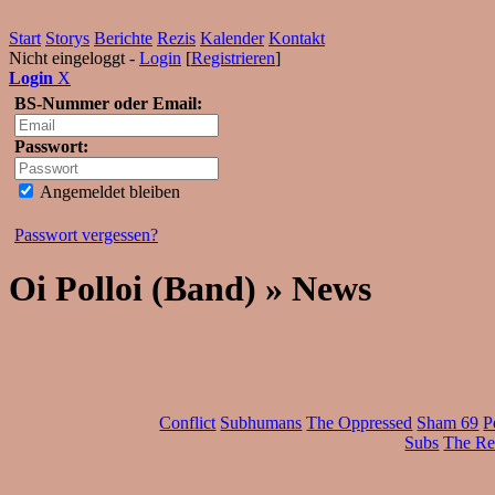
Start
Storys
Berichte
Rezis
Kalender
Kontakt
Nicht eingeloggt -
Login
[
Registrieren
]
Login
X
BS-Nummer oder Email:
Passwort:
Angemeldet bleiben
Passwort vergessen?
Oi Polloi (Band) » News
Conflict
Subhumans
The Oppressed
Sham 69
P
Subs
The Res