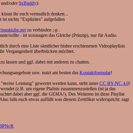
und/oder
9xBuddy
):
 könnt ihr euch vermutlich denken...
ist nichts "Explizites" aufgefallen
//punktube.net
zu verbinden ;-p .
te/sollte - ist sozusagen das Gleiche (Prinzip), nur für Audio.
lich durch eine Liste sämtlicher bisher erschienenen Videoplaylists
in die Vergangenheit überbrücken möchtet.
zu lassen und ggf. dabei mit anderen zu chatten.
stechungsangebote usw. nutzt am besten das
Kontaktformular
!
 "
meine
Leistung" gewertet werden kann, steht unter
CC BY-NC 4.0
!
rwendet (z.B. um eigene Plalists zusammenzustellen (ist ja das
chtet dabei aber ggf. die GEMA!). Des Weiteren ist diese Playlist
so falls euch etwas auffällt was diesem Zertifikat widerspricht: sagt
vI9PNcR