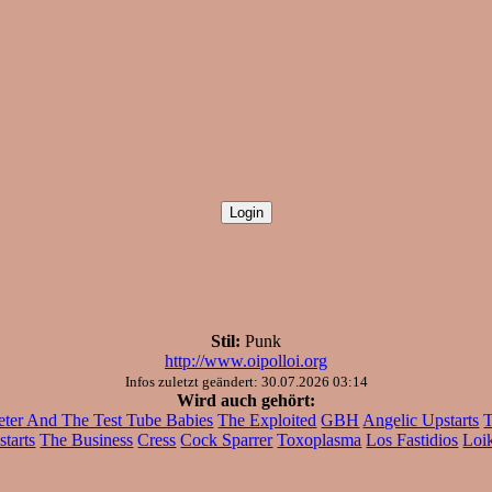
Stil:
Punk
http://www.oipolloi.org
Infos zuletzt geändert: 30.07.2026 03:14
Wird auch gehört:
eter And The Test Tube Babies
The Exploited
GBH
Angelic Upstarts
T
tarts
The Business
Cress
Cock Sparrer
Toxoplasma
Los Fastidios
Loi