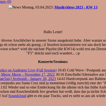
are (0)
Montag, 03.04.2023:
Musikvideos 2023 - KW 13
Hallo Leute!
r diverse Arschlöcher in unserer Szene ausgekotzt habe. Aber warum so
s eh schon mehr als genug ;-)! Insofern konzentrieren wir uns doch b
isst schon* wird die nächste Playlist (für KW14) wohl erst am Dienst
"F5" drückt und euch wundert... ;-p
Konzerte/Sessions:
lice on Audiotree Live (Full Session)
19:45 Cold Wave / Postpunk au
x] Meow Meow - November 17, 2022
30:16 Emo/Indie/Alternative aus
ate5six] Jivebomb - January 28, 2023
14:43 Hardcorepunk aus Baltimo
repunks aus Santa Cruz sind ja momentan (völlig zurecht) eine der "Ba
1:02 Wieder mal so eine Entdeckung für die alleine sich das frühe A
 schon mal Knochenfabrik live gesehen hat weiß, dass das ja nichts Sch
! Auf
Soundcloud
gibt es ein paar Tracks, und es sieht so aus als würde