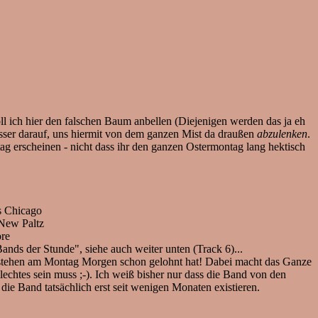
ll ich hier den falschen Baum anbellen (Diejenigen werden das ja eh
esser darauf, uns hiermit von dem ganzen Mist da draußen
abzulenken
.
ag erscheinen - nicht dass ihr den ganzen Ostermontag lang hektisch
s Chicago
 New Paltz
re
nds der Stunde", siehe auch weiter unten (Track 6)...
ufstehen am Montag Morgen schon gelohnt hat! Dabei macht das Ganze
lechtes sein muss ;-). Ich weiß bisher nur dass die Band von den
 die Band tatsächlich erst seit wenigen Monaten existieren.