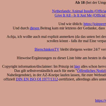
Ab 18
(bei der Umge
Netherlands: Animal Insults (Offici
Give It All - Is It Just Me (Offici
Und wie üblich:
https://joinpeer
Und durch
diesen
Beitrag kam mir letztens der Gedanke, dass
Achja, ich wollte auch mal explizit anmerken (da das unten bei de
scrollen könnt - falls ihr mal Eine verp
BierschinkenTV
bleibt übrigens weiter 24/7 ver
Hinweise/Ergänzungen zu dieser Liste bitte am besten in di
Copyright information/disclaimer: Im Prinzip ist
hier
alles schon hervo
Das gilt selbstverständlich auch für mein "
Öffentliches Notiz
Naheliegendste), in der AZ-Kneipe laufen lassen, für eure Webrad
offiziell
DIN EN ISO OI 1977/1312
-zertifiziert, allerdings alles 
https: