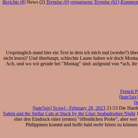
Berichte (8)
News (2)
Termine (0)
vergangene Termine (61)
Komment
Ursprünglich stand hier ein Text in dem ich mich mal (wieder?) übe
nicht lesen)? Und überhaupt, schlechte Laune haben wir doch Montag
Ach, und wo wir gerade bei "Montag" sind: aufgrund von *ach, ihr w
French Po
[hate5si
[h
[hate5six] Scowl - February 28, 2023
21:53 Die Hardco
Salem and the Stellar Cats at Stuck by the Glue: beabadoobee Night
1
eher den Eindruck einer (ersten) "öffentlichen Probe", aber wer
Philippinen kommt und hoffe bald
mehr
hören zu können