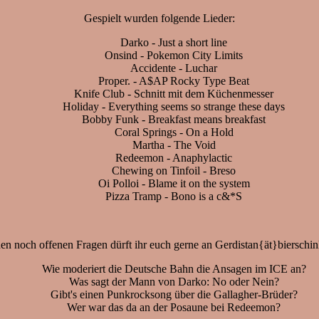
Gespielt wurden folgende Lieder:
Darko - Just a short line
Onsind - Pokemon City Limits
Accidente - Luchar
Proper. - A$AP Rocky Type Beat
Knife Club - Schnitt mit dem Küchenmesser
Holiday - Everything seems so strange these days
Bobby Funk - Breakfast means breakfast
Coral Springs - On a Hold
Martha - The Void
Redeemon - Anaphylactic
Chewing on Tinfoil - Breso
Oi Polloi - Blame it on the system
Pizza Tramp - Bono is a c&*S
en noch offenen Fragen dürft ihr euch gerne an Gerdistan{ät}bierschi
Wie moderiert die Deutsche Bahn die Ansagen im ICE an?
Was sagt der Mann von Darko: No oder Nein?
Gibt's einen Punkrocksong über die Gallagher-Brüder?
Wer war das da an der Posaune bei Redeemon?