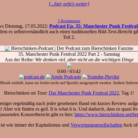
[...hier geht's weiter]
1 Kommentar
Dienstag, 17.05.2022:
Podcast Ep. 35: Manchester Punk Festival
es selbstverständlich auch einen traditionellen Bild-Text-Bericht gibt,
Teil 2.
Bierschinken-Podcast
| Der Podcast zum Bierschinken Fanzine
35. Manchester Punk Festival 2022 Part 2 - Samstag
Aus der Reihe:
Wir denken viel, aber nicht an die wichtigen Dinge
0:00
/
63:42
Musik enthält, kann sie leider nicht auf Spotify ausgespielt werden. Andere Anbieter
Bierschinken on Tour:
Das Manchester Punk Festival 2022
, Tag 1!
eniger regelmäßig nach jeder gesehenen Band ein kurzes Review aufg
Aber wir finden es geil. It is what it is. Und dadurch, dass es quasi l
assenden Konzertbericht gibt es hier:
https://www.bierschinken.net/be
d ist wie immer der Kapitalismus und
Verwertungsgesellschaften
fuck of