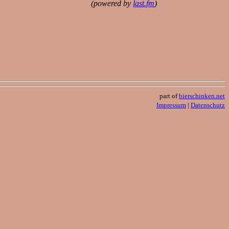
(powered by
last.fm
)
part of
bierschinken.net
Impressum
|
Datenschutz