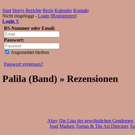
Start
Storys
Berichte
Rezis
Kalender
Kontakt
Nicht eingeloggt -
Login
[
Registrieren
]
Login
X
BS-Nummer oder Email:
Passwort:
Angemeldet bleiben
Passwort vergessen?
Palila (Band) » Rezensionen
Abay
Die Liga der gewöhnlichen Gentlemen
Joad
Madsen
Torpus & The Art Directors
Tu