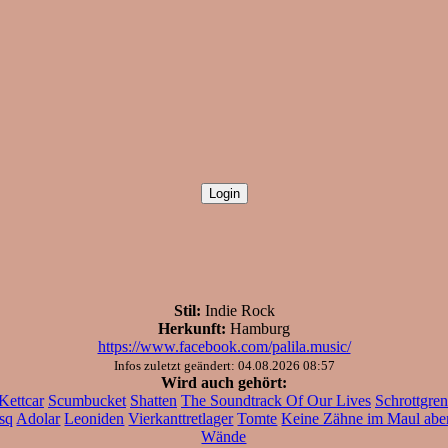
Stil:
Indie Rock
Herkunft:
Hamburg
https://www.facebook.com/palila.music/
Infos zuletzt geändert: 04.08.2026 08:57
Wird auch gehört:
Kettcar
Scumbucket
Shatten
The Soundtrack Of Our Lives
Schrottgre
sq
Adolar
Leoniden
Vierkanttretlager
Tomte
Keine Zähne im Maul aber
Wände