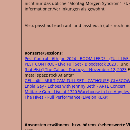
nicht nur das übliche "Montag-Morgen-Syndrom" ist, 
Informationen/Verlinkungen als gewohnt.
Also: passt auf euch auf, und lasst euch (falls noch n
Konzerte/Sessions:
Pest Control - 6th Jan 2024 - BOOM LEEDS - (FULL LIVE
PEST CONTROL - Live Full Set - Bloodstock 2023
...und 
[hate5six] The Callous Daoboys - November 12, 2023
E
metal spazz rock Atlanta"
GEL - 4K - MULTICAM FULL SET - CATHOUSE, GLASGOW 
Enola Gay - Echoes with Jehnny Beth - ARTE Concert
Militarie Gun - Live at 1720 Warehouse in Los Angeles
The Hives - Full Performance (Live on KEXP)
Ansonsten erwähnens- bzw. hörens-/sehenswerte V