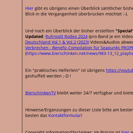
Hier
gibt es übrigens einen Überblick sämtlicher bishe
Blick in die Vergangenheit überbrücken möchtet :-).
Und noch ein Überblick der bisher erstellten
"Special
Updated
:
Ruhrpott Rodeo 2024
(pro Band je ein Video,
Deutschland Vol.1 & Vol.2 (2023)
Videos&Audios abwec
Verbrechen - Benefiz-Compilation für Seapunks PRO
(
https://www.bierschinken.net/news/983-13_12_playlis
Ein "praktisches Helferlein" ist übrigens
https://youtu
geshuffelt werden ;-D !
BierschinkenTV
bleibt weiter 24/7 verfügbar und biete
Hinweise/Ergänzungen zu dieser Liste bitte am besten 
besten das
Kontaktformular
!
Copyright information/Disclaimer: Im Prinzip ist
hier
a