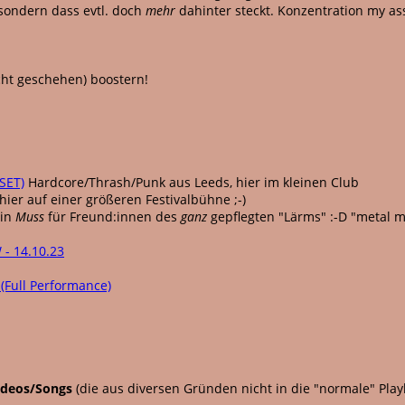
sondern dass evtl. doch
mehr
dahinter steckt. Konzentration my ass
icht geschehen) boostern!
 SET)
Hardcore/Thrash/Punk aus Leeds, hier im kleinen Club
hier auf einer größeren Festivalbühne ;-)
in
Muss
für Freund:innen des
ganz
gepflegten "Lärms" :-D "metal m
- 14.10.23
 (Full Performance)
ideos/Songs
(die aus diversen Gründen nicht in die "normale" Playl