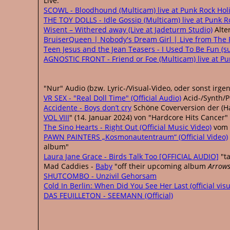
Live:
SCOWL - Bloodhound (Multicam) live at Punk Rock Hol
THE TOY DOLLS - Idle Gossip (Multicam) live at Punk R
Wisent – Withered away (Live at Jadeturm Studio)
Alte
BruiserQueen | Nobody's Dream Girl | Live from The
Teen Jesus and the Jean Teasers - I Used To Be Fun (s
AGNOSTIC FRONT - Friend or Foe (Multicam) live at Pu
"Nur" Audio (bzw. Lyric-/Visual-Video, oder sonst irge
VR SEX - "Real Doll Time" (Official Audio)
Acid-/Synth/P
Accidente - Boys don’t cry
Schöne Coverversion der (Ha
VOL VIII
" (14. Januar 2024) von "Hardcore Hits Cancer
The Sino Hearts - Right Out (Official Music Video)
vom 
PAWN PAINTERS „Kosmonautentraum“ (Official Video)
album"
Laura Jane Grace - Birds Talk Too [OFFICIAL AUDIO]
"ta
Mad Caddies -
Baby
"off their upcoming album
Arrow
SHUTCOMBO - Unzivil Gehorsam
Cold In Berlin: When Did You See Her Last (official visu
DAS FEUILLETON - SEEMANN (Official)