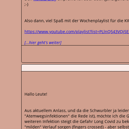
;-)
Also dann, viel Spaß mit der Wochenplaylist für die KW
https://www.youtube.com/playlist?list=PLlnQ543VQj5
[...hier geht's weiter]
Hallo Leute!
Aus aktuellem Anlass, und da die Schwurbler ja leid
"Atemwegsinfektionen" die Rede ist), möchte ich die
weiteren Infektion steigt die Gefahr Long Covid zu 
"milden" Verlauf sorgen (fingers crossed) - aber selbs