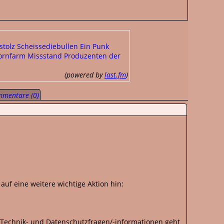
stolz
Scheissediebullen
Ein Punk
hornfarm
Missstand
Produzenten der
(powered by
last.fm
)
mentare (0)
auf eine weitere wichtige Aktion hin:
 Technik- und Datenschutzfragen/-informationen geht