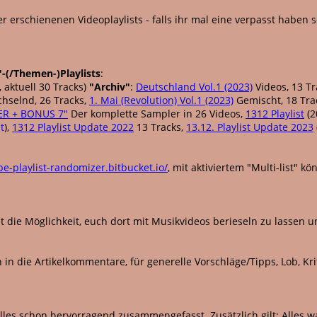
r erschienenen Videoplaylists - falls ihr mal eine verpasst haben s
"-(/Themen-)Playlists
:
 aktuell 30 Tracks)
"Archiv"
:
Deutschland Vol.1 (2023)
Videos, 13 Tr
hselnd, 26 Tracks,
1. Mai (Revolution) Vol.1 (2023)
Gemischt, 18 Trac
PER + BONUS 7"
Der komplette Sampler in 26 Videos,
1312 Playlist
(2
t
),
1312 Playlist Update 2022
13 Tracks,
13.12. Playlist Update 2023
be-playlist-randomizer.bitbucket.io/
, mit aktiviertem "Multi-list" 
t die Möglichkeit, euch dort mit Musikvideos berieseln zu lassen u
in die Artikelkommentare, für generelle Vorschläge/Tipps, Lob, Kr
lles schon hervorragend zusammengefasst. Zusätzlich gilt: Alles was