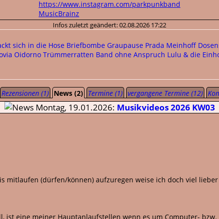
https://www.instagram.com/parkpunkband
MusicBrainz
Infos zuletzt geändert: 02.08.2026 17:22
ckt sich in die Hose
Briefbombe
Graupause
Prada Meinhoff
Dosen
Sovia
Oidorno
Trümmerratten
Band ohne Anspruch
Lulu & die Ein
Rezensionen (1)
News (2)
Termine (1)
vergangene Termine (12)
Kom
Montag, 19.01.2026:
Musikvideos 2026 KW03
s mitlaufen (dürfen/können) aufzuregen weise ich doch viel lieber 
l, ist eine meiner Hauptanlaufstellen wenn es um Computer- bzw.