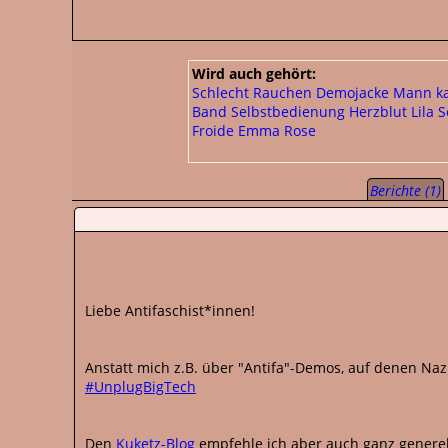
Wird auch gehört:
Schlecht
Rauchen
Demojacke
Mann ka
Band
Selbstbedienung
Herzblut
Lila 
Froide
Emma Rose
Berichte (1)
Liebe Antifaschist*innen!
Anstatt mich z.B. über "Antifa"-Demos, auf denen Nazi
#UnplugBigTech
Den
Kuketz-Blog
empfehle ich aber auch ganz generel