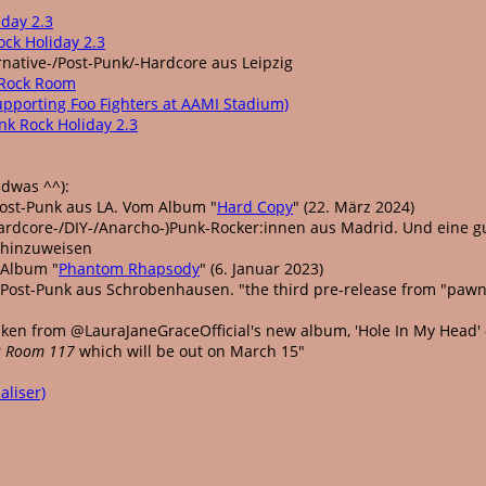
iday 2.3
ock Holiday 2.3
rnative-/Post-Punk/-Hardcore aus Leipzig
 Rock Room
upporting Foo Fighters at AAMI Stadium)
nk Rock Holiday 2.3
ndwas ^^):
ost-Punk aus LA. Vom Album "
Hard Copy
" (22. März 2024)
rdcore-/DIY-/Anarcho-)Punk-Rocker:innen aus Madrid. Und eine gu
" hinzuweisen
Album "
Phantom Rhapsody
" (6. Januar 2023)
Post-Punk aus Schrobenhausen. "the third pre-release from "pawn
ken from @LauraJaneGraceOfficial's new album, 'Hole In My Head' 
s Room 117
which will be out on March 15"
aliser)