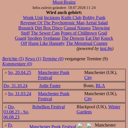
MusicBrainz
Infos zuletzt geändert: 18.07.2026 11:24
Wird auch gehört:
Wonk Unit
Incisions
Knife Club
Bobby Funk
Revenge Of The Psychotronic Man
Aerial Salad
Brassick
Dirt Box Disco
Casual Nausea
Throwing
Stuff
The Sewer Cats
Popes of Chillitown
Grail
Guard
Spoilers
Svetlanas
The Drowns
Eat Dirt
Knock
Off
Hung Like Hanratty
The Menstrual Cramps
(powered by
last.fm
)
Berichte (5)
News (1)
Termine (0)
vergangene Termine (9)
Kommentare (0)
So, 20.04.25
Manchester Punk
Manchester (UK),
Festival
City
Do, 31.10.24
Jodie Faster
Bonn,
BLA
So, 31.03.24
Manchester Punk
Manchester (UK),
Festival
City
Do,
Rebellion Festival
Blackpool (UK),
Winter
03.08.23 - So,
Gardens
06.08.23
Fr,
Manchester
Manchester Punk Festival