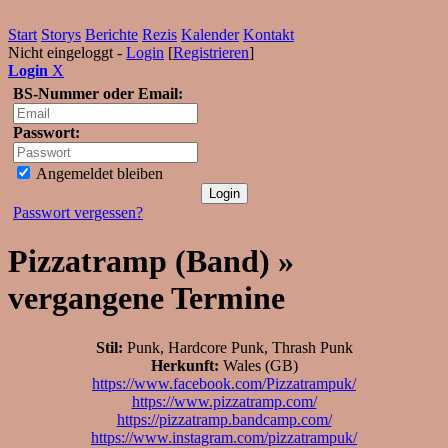
Start
Storys
Berichte
Rezis
Kalender
Kontakt
Nicht eingeloggt -
Login
[
Registrieren
]
Login
X
BS-Nummer oder Email:
Passwort:
Angemeldet bleiben
Passwort vergessen?
Pizzatramp (Band) »
vergangene Termine
Stil:
Punk, Hardcore Punk, Thrash Punk
Herkunft:
Wales (GB)
https://www.facebook.com/Pizzatrampuk/
https://www.pizzatramp.com/
https://pizzatramp.bandcamp.com/
https://www.instagram.com/pizzatrampuk/