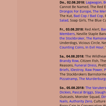
Do., 02.08.2018:
Lagwagon
,
B
Cannot Be Named, The Red Ey
Drongos For Europe
,
The Men
The Kut,
Bad Cop / Bad Cop
,
Salad
, Soap Girls, The Blue 
Fr., 03.08.2018:
Red Alert,
Bar
Members
, Neville Staple Ba
the Stockbroker
,
The Ramona
Underdogs, Vicious Circle, 
Counting Coins
,
In Evil Hour
,
Sa., 04.08.2018:
The Wildhear
Brandy Row
, Citizen Fish, T
Reasons,
Funeral Dress
, Pret
Briefs
,
IDestroy
,
Raw Power
,
P
The Stockbrokers Barnstormer
Pizzatramp
,
The Murderburg
So., 05.08.2018:
The Varuker
Dickies
,
Pascal Briggs
,
Slaugh
Outcasts, Monster Squad,
Di
Nails
,
Authority Zero
, Cultur
Barry Cain In Conversation W