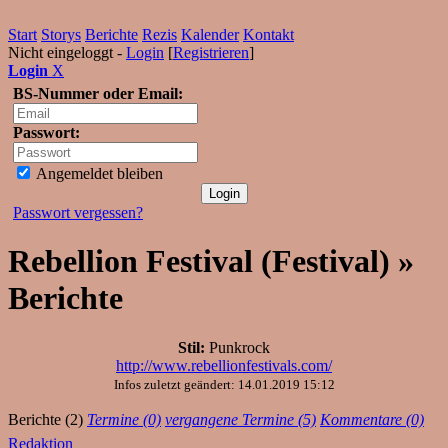
Start
Storys
Berichte
Rezis
Kalender
Kontakt
Nicht eingeloggt -
Login
[
Registrieren
]
Login
X
BS-Nummer oder Email:
Passwort:
Angemeldet bleiben
Passwort vergessen?
Rebellion Festival (Festival) »
Berichte
Stil:
Punkrock
http://www.rebellionfestivals.com/
Infos zuletzt geändert: 14.01.2019 15:12
Berichte (2)
Termine (0)
vergangene Termine (5)
Kommentare (0)
Redaktion