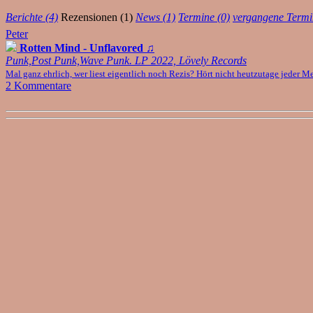
Berichte (4)
Rezensionen (1)
News (1)
Termine (0)
vergangene Termi
Peter
Rotten Mind - Unflavored
♫
Punk,Post Punk,Wave Punk. LP 2022, Lövely Records
Mal ganz ehrlich, wer liest eigentlich noch Rezis? Hört nicht heutzutage jeder Me
2 Kommentare