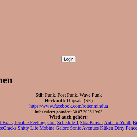
nen
Stil:
Punk, Post Punk, Wave Punk
Herkunft:
Uppsala (SE)
https://www.facebook.com/rottenmindua
Infos zuletzt geändert: 30.07.2026 19:02
Wird auch gehört:
 Brats
Terrible Feelings
Cuir
Schedule 1
Slöa Knivar
Autistic Youth
B
eeCracks
Shitty Life
Mobina Galore
Sonic Avenues
Küken
Dirty Fenc