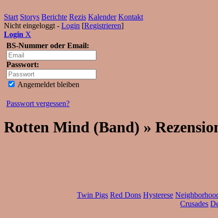
Start
Storys
Berichte
Rezis
Kalender
Kontakt
Nicht eingeloggt -
Login
[
Registrieren
]
Login
X
BS-Nummer oder Email:
Passwort:
Angemeldet bleiben
Passwort vergessen?
Rotten Mind (Band) » Rezensio
Twin Pigs
Red Dons
Hysterese
Neighborhood
Crusades
D