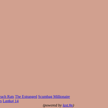
each Rats
The Estranged
Scumbag Millionaire
es
Lastkaj 14
(powered by
last.fm
)