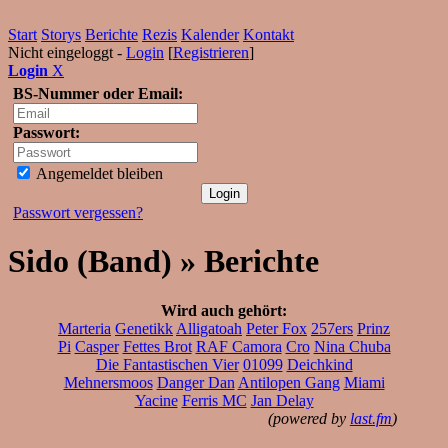
Start
Storys
Berichte
Rezis
Kalender
Kontakt
Nicht eingeloggt -
Login
[
Registrieren
]
Login
X
BS-Nummer oder Email:
Passwort:
Angemeldet bleiben
Passwort vergessen?
Sido (Band) » Berichte
Wird auch gehört:
Marteria
Genetikk
Alligatoah
Peter Fox
257ers
Prinz
Pi
Casper
Fettes Brot
RAF Camora
Cro
Nina Chuba
Die Fantastischen Vier
01099
Deichkind
Mehnersmoos
Danger Dan
Antilopen Gang
Miami
Yacine
Ferris MC
Jan Delay
(powered by
last.fm
)