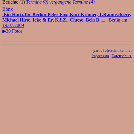
Berichte (1)
Termine (0)
vergangene Termine (4)
Bönx
Ein Hartz für Berlin: Peter Fox, Kurt Krömer, T.Raumschiere,
Michael Hirte, Icke & Er, K.I.Z., Clueso, Bela B.,...
| Berlin am
19.07.2009
▶30 Fotos
part of
bierschinken.net
Impressum
|
Datenschutz