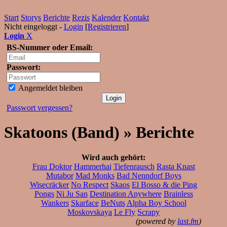
Start
Storys
Berichte
Rezis
Kalender
Kontakt
Nicht eingeloggt -
Login
[
Registrieren
]
Login
X
BS-Nummer oder Email:
Passwort:
Angemeldet bleiben
Passwort vergessen?
Skatoons (Band) » Berichte
Wird auch gehört:
Frau Doktor
Hammerhai
Tiefenrausch
Rasta Knast
Mutabor
Mad Monks
Bad Nenndorf Boys
Wisecräcker
No Respect
Skaos
El Bosso & die Ping
Pongs
Ni Ju San
Destination Anywhere
Brainless
Wankers
Skarface
BeNuts
Alpha Boy School
Moskovskaya
Le Fly
Scrapy
(powered by
last.fm
)