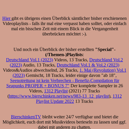
Hier
gibt es übrigens einen Überblick sämtlicher bisher erschienenen
Videoplaylists - falls ihr mal eine verpasst haben solltet, oder einfach
mal ein bisschen Zeit mit einem Blick in die Vergangenheit
überbrücken möchtet :-).
Und noch ein Überblick der bisher erstellten
"Special"-
(/Themen-)Playlists
:
Deutschland Vol.1 (2023)
Videos, 13 Tracks,
Deutschland Vol.2
(2023)
Audio, 13 Tracks,
Deutschland Vol.1 & Vol.2 (2023)
Videos&Audios abwechselnd, 26 Tracks,
1. Mai (Revolution) Vol.1
(2023)
Gemischt, 18 Tracks, leider einige davon "ab 18",
Seenotrettung ist kein Verbrechen - Benefiz-Compilation für
Seapunks PROPER + BONUS 7"
Der komplette Sampler in 26
Videos,
1312 Playlist
(2021) 77 Tracks
(
https://www.bierschinken.net/news/983-13_12_playlist
),
1312
Playlist Update 2022
13 Tracks
BierschinkenTV
bleibt weiter 24/7 verfügbar und bietet die
Möglichkeit, euch dort mit Musikvideos berieseln zu lassen und ggf.
dabei mit anderen zu chatten.