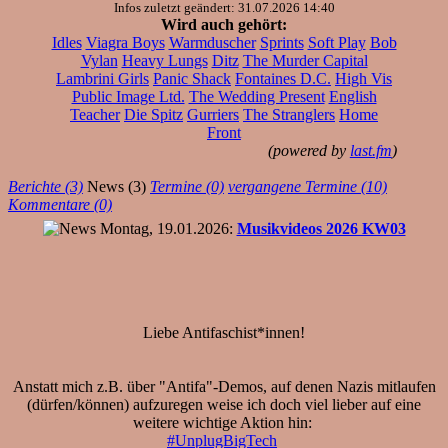
Infos zuletzt geändert: 31.07.2026 14:40
Wird auch gehört:
Idles
Viagra Boys
Warmduscher
Sprints
Soft Play
Bob
Vylan
Heavy Lungs
Ditz
The Murder Capital
Lambrini Girls
Panic Shack
Fontaines D.C.
High Vis
Public Image Ltd.
The Wedding Present
English
Teacher
Die Spitz
Gurriers
The Stranglers
Home
Front
(powered by
last.fm
)
Berichte (3)
News (3)
Termine (0)
vergangene Termine (10)
Kommentare (0)
Montag, 19.01.2026:
Musikvideos 2026 KW03
Liebe Antifaschist*innen!
Anstatt mich z.B. über "Antifa"-Demos, auf denen Nazis mitlaufen
(dürfen/können) aufzuregen weise ich doch viel lieber auf eine
weitere wichtige Aktion hin:
#UnplugBigTech