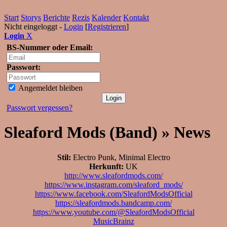
Start
Storys
Berichte
Rezis
Kalender
Kontakt
Nicht eingeloggt -
Login
[
Registrieren
]
Login
X
BS-Nummer oder Email:
Passwort:
Angemeldet bleiben
Passwort vergessen?
Sleaford Mods (Band) » News
Stil:
Electro Punk, Minimal Electro
Herkunft:
UK
http://www.sleafordmods.com/
https://www.instagram.com/sleaford_mods/
https://www.facebook.com/SleafordModsOfficial
https://sleafordmods.bandcamp.com/
https://www.youtube.com/@SleafordModsOfficial
MusicBrainz