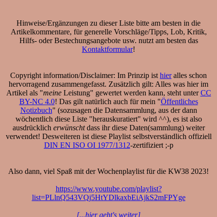
Hinweise/Ergänzungen zu dieser Liste bitte am besten in die
Artikelkommentare, für generelle Vorschläge/Tipps, Lob, Kritik,
Hilfs- oder Bestechungsangebote usw. nutzt am besten das
Kontaktformular
!
Copyright information/Disclaimer: Im Prinzip ist
hier
alles schon
hervorragend zusammengefasst. Zusätzlich gilt: Alles was hier im
Artikel als "
meine
Leistung" gewertet werden kann, steht unter
CC
BY-NC 4.0
! Das gilt natürlich auch für mein "
Öffentliches
Notizbuch
" (sozusagen die Datensammlung, aus der dann
wöchentlich diese Liste "herauskuratiert" wird ^^), es ist also
ausdrücklich
erwünscht
dass ihr diese Daten(sammlung) weiter
verwendet! Desweiteren ist diese Playlist selbstverständlich offiziell
DIN EN ISO OI 1977/1312
-zertifiziert ;-p
Also dann, viel Spaß mit der Wochenplaylist für die KW38 2023!
https://www.youtube.com/playlist?
list=PLlnQ543VQj5HtYDlkaxbEiAjkS2mFPYge
[...hier geht's weiter]