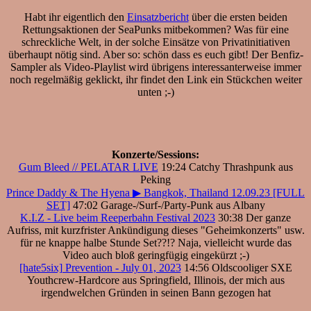
Habt ihr eigentlich den
Einsatzbericht
über die ersten beiden
Rettungsaktionen der SeaPunks mitbekommen? Was für eine
schreckliche Welt, in der solche Einsätze von Privatinitiativen
überhaupt nötig sind. Aber so: schön dass es euch gibt! Der Benfiz-
Sampler als Video-Playlist wird übrigens interessanterweise immer
noch regelmäßig geklickt, ihr findet den Link ein Stückchen weiter
unten ;-)
Konzerte/Sessions:
Gum Bleed // PELATAR LIVE
19:24 Catchy Thrashpunk aus
Peking
Prince Daddy & The Hyena ▶ Bangkok, Thailand 12.09.23 [FULL
SET]
47:02 Garage-/Surf-/Party-Punk aus Albany
K.I.Z - Live beim Reeperbahn Festival 2023
30:38 Der ganze
Aufriss, mit kurzfrister Ankündigung dieses "Geheimkonzerts" usw.
für ne knappe halbe Stunde Set??!? Naja, vielleicht wurde das
Video auch bloß geringfügig eingekürzt ;-)
[hate5six] Prevention - July 01, 2023
14:56 Oldscooliger SXE
Youthcrew-Hardcore aus Springfield, Illinois, der mich aus
irgendwelchen Gründen in seinen Bann gezogen hat