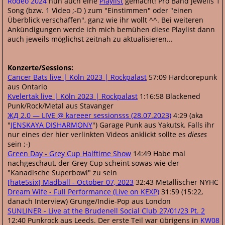
Rodeo 2024
nun auch eine
Playlist
gemacht! Pro Band jeweils 1
Song (bzw. 1 Video ;-D ) zum "Einstimmen" oder "einen
Überblick verschaffen", ganz wie ihr wollt ^^. Bei weiteren
Ankündigungen werde ich mich bemühen diese Playlist dann
auch jeweils möglichst zeitnah zu aktualisieren...
Konzerte/Sessions:
Cancer Bats live | Köln 2023 | Rockpalast
57:09 Hardcorepunk
aus Ontario
Kvelertak live | Köln 2023 | Rockpalast
1:16:58 Blackened
Punk/Rock/Metal aus Stavanger
ЖД 2.0 — LIVE @ kareeer sessionsss (28.07.2023)
4:29 (aka
"
JENSKAYA DISHARMONY
") Garage Punk aus Yakutsk. Falls ihr
nur eines der hier verlinkten Videos anklickt sollte es
dieses
sein ;-)
Green Day - Grey Cup Halftime Show
14:49 Habe mal
nachgeschaut, der Grey Cup scheint sowas wie der
"Kanadische Superbowl" zu sein
[hate5six] Madball - October 07, 2023
32:43 Metallischer NYHC
Dream Wife - Full Performance (Live on KEXP)
31:59 (15:22,
danach Interview) Grunge/Indie-Pop aus London
SUNLINER - Live at the Brudenell Social Club 27/01/23 Pt. 2
12:40 Punkrock aus Leeds. Der erste Teil war übrigens in
KW08