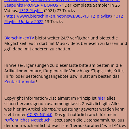
Seapunks PROPER + BONUS 7"
Der komplette Sampler in 26
Videos,
1312 Playlist
(2021) 77 Tracks
(
https://www.bierschinken.net/news/983-13_12_playlist
),
1312
Playlist Update 2022
13 Tracks
BierschinkenTV
bleibt weiter 24/7 verfügbar und bietet die
Möglichkeit, euch dort mit Musikvideos berieseln zu lassen und
ggf. dabei mit anderen zu chatten.
Hinweise/Ergänzungen zu dieser Liste bitte am besten in die
Artikelkommentare, für generelle Vorschläge/Tipps, Lob, Kritik,
Hilfs- oder Bestechungsangebote usw. nutzt am besten das
Kontaktformular
!
Copyright information/Disclaimer: Im Prinzip ist
hier
alles
schon hervorragend zusammengefasst. Zusätzlich gilt: Alles
was hier im Artikel als "
meine
Leistung" gewertet werden kann,
steht unter
CC BY-NC 4.0
! Das gilt natürlich auch für mein
"
Öffentliches Notizbuch
" (sozusagen die Datensammlung, aus
der dann wöchentlich diese Liste "herauskuratiert" wird ^^), es