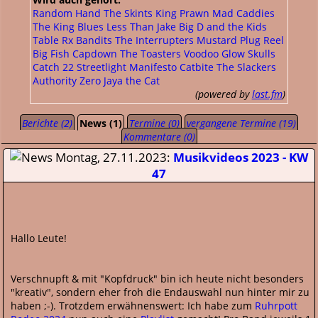
Random Hand
The Skints
King Prawn
Mad Caddies
The King Blues
Less Than Jake
Big D and the Kids
Table
Rx Bandits
The Interrupters
Mustard Plug
Reel
Big Fish
Capdown
The Toasters
Voodoo Glow Skulls
Catch 22
Streetlight Manifesto
Catbite
The Slackers
Authority Zero
Jaya the Cat
(powered by
last.fm
)
Berichte (2)
News (1)
Termine (0)
vergangene Termine (19)
Kommentare (0)
Montag, 27.11.2023:
Musikvideos 2023 - KW
47
Hallo Leute!
Verschnupft & mit "Kopfdruck" bin ich heute nicht besonders
"kreativ", sondern eher froh die Endauswahl nun hinter mir zu
haben ;-). Trotzdem erwähnenswert: Ich habe zum
Ruhrpott