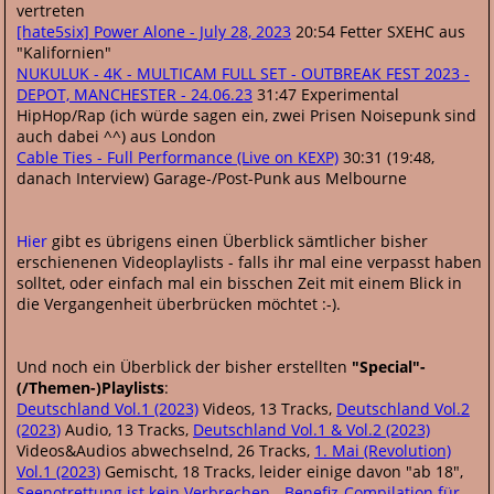
vertreten
[hate5six] Power Alone - July 28, 2023
20:54 Fetter SXEHC aus
"Kalifornien"
NUKULUK - 4K - MULTICAM FULL SET - OUTBREAK FEST 2023 -
DEPOT, MANCHESTER - 24.06.23
31:47 Experimental
HipHop/Rap (ich würde sagen ein, zwei Prisen Noisepunk sind
auch dabei ^^) aus London
Cable Ties - Full Performance (Live on KEXP)
30:31 (19:48,
danach Interview) Garage-/Post-Punk aus Melbourne
Hier
gibt es übrigens einen Überblick sämtlicher bisher
erschienenen Videoplaylists - falls ihr mal eine verpasst haben
solltet, oder einfach mal ein bisschen Zeit mit einem Blick in
die Vergangenheit überbrücken möchtet :-).
Und noch ein Überblick der bisher erstellten
"Special"-
(/Themen-)Playlists
:
Deutschland Vol.1 (2023)
Videos, 13 Tracks,
Deutschland Vol.2
(2023)
Audio, 13 Tracks,
Deutschland Vol.1 & Vol.2 (2023)
Videos&Audios abwechselnd, 26 Tracks,
1. Mai (Revolution)
Vol.1 (2023)
Gemischt, 18 Tracks, leider einige davon "ab 18",
Seenotrettung ist kein Verbrechen - Benefiz-Compilation für