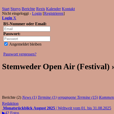
Start
Storys
Berichte
Rezis
Kalender
Kontakt
Nicht eingeloggt -
Login
[
Registrieren
]
Login
X
BS-Nummer oder Email:
Passwort:
Angemeldet bleiben
Passwort vergessen?
Stemweder Open Air (Festival) 
Berichte (2)
News (1)
Termine (1)
vergangene Termine (15)
Komment
Redaktion
Monatsrückblick August 2025
| Weltweit vom 01. bis 31.08.2025
▶42 Fotos