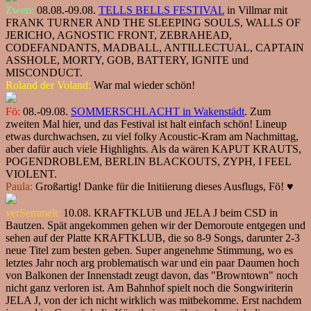
Zwen:
08.08.-09.08.
TELLS BELLS FESTIVAL
in Villmar mit
FRANK TURNER AND THE SLEEPING SOULS, WALLS OF
JERICHO, AGNOSTIC FRONT, ZEBRAHEAD,
CODEFANDANTS, MADBALL, ANTILLECTUAL, CAPTAIN
ASSHOLE, MORTY, GOB, BATTERY, IGNITE und
MISCONDUCT.
Roland der Voland:
War mal wieder schön!
Fö:
08.-09.08.
SOMMERSCHLACHT in Wakenstädt
. Zum
zweiten Mal hier, und das Festival ist halt einfach schön! Lineup
etwas durchwachsen, zu viel folky Acoustic-Kram am Nachmittag,
aber dafür auch viele Highlights. Als da wären KAPUT KRAUTS,
POGENDROBLEM, BERLIN BLACKOUTS, ZYPH, I FEEL
VIOLENT.
Paula:
Großartig! Danke für die Initiierung dieses Ausflugs, Fö! ♥️
verSemmelt:
10.08. KRAFTKLUB und JELA J beim CSD in
Bautzen. Spät angekommen gehen wir der Demoroute entgegen und
sehen auf der Platte KRAFTKLUB, die so 8-9 Songs, darunter 2-3
neue Titel zum besten geben. Super angenehme Stimmung, wo es
letztes Jahr noch arg problematisch war und ein paar Daumen hoch
von Balkonen der Innenstadt zeugt davon, das "Browntown" noch
nicht ganz verloren ist. Am Bahnhof spielt noch die Songwiriterin
JELA J, von der ich nicht wirklich was mitbekomme. Erst nachdem