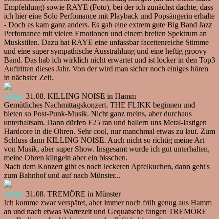
Empfehlung) sowie RAYE (Foto), bei der ich zunächst dachte, dass
ich hier eine Solo Perfomance mit Playback und Popsängerin erhalte
- Doch es kam ganz anders. Es gab eine extrem gute Big Band Jazz
Perfomance mit vielen Emotionen und einem breiten Spektrum an
Muskstilen. Dazu hat RAYE eine unfassbar facettenreiche Stimme
und eine super sympathische Ausstrahlung und eine heftig groovy
Band. Das hab ich wirklich nicht erwartet und ist locker in den Top3
Auftritten dieses Jahr. Von der wird man sicher noch einiges hören
in nächster Zeit.
niklas:
31.08. KILLING NOISE in Hamm
Gemütliches Nachmittagskonzert. THE FLIKK beginnen und
bieten so Post-Punk-Musik. Nicht ganz meins, aber durchaus
unterhaltsam. Dann dürfen F25 ran und ballern uns Metal-lastigen
Hardcore in die Ohren. Sehr cool, nur manchmal etwas zu laut. Zum
Schluss dann KILLING NOISE. Auch nicht so richtig meine Art
von Musik, aber super Show. Insgesamt wurde ich gut unterhalten,
meine Ohren klingeln aber ein bisschen.
Nach dem Konzert gibt es noch leckeren Apfelkuchen, dann geht's
zum Bahnhof und auf nach Münster...
niklas:
31.08. TREMÖRE in Münster
Ich komme zwar verspätet, aber immer noch früh genug aus Hamm
an und nach etwas Wartezeit und Gequatsche fangen TREMÖRE