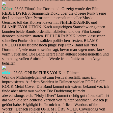
Walter:
23.08 Filmnächte Dortmund. Gezeigt wurde der Film
REBEL DYKES. Spannende Doku über die Queere Punk Szene
der Londoner 80er. Permanent untermalt mit toller Musik.
Genauso toll das Konzert davor mit FEHLERFABRIK und
BLAME EVOLUTION. Nach ausgiebigen Startschwierigkeiten
konnten beide Bands ordentlich abliefern und der Film konnte
dennoch pünktlich starten. FEHLERFABRIK liefern klassischen
schnellen Punkrock mit soliden politischen Texten. BLAME
EVOLUTION ist eine noch junge Pop Punk Band aus "bei
Dortmund", wie man so schön sagt, bevor man sagen muss kurz
vorm Sauerland. Die Band liefert einen äußerst professionellen und
stimmungsvollen Auftritt hin. Werde ich definitiv mal im Auge
behalten.
niklas:
23.08. OPIUM FÜRS VOLK in Dülmen
Weil die Mitfahrgelegenheit zum Festival ausfällt, muss ich
improvisieren. Auf dem Stadtfest in Dülmen spielen FOOLS OF
ROCK Metal-Cover. Die Band kommt mir extrem bekannt vor, ich
finde aber nicht raus woher. Die Darbietung ist recht
abwechslungsreich. "Holy Diver" kommt richtig gut rüber, dafür ist
das wohl die schlechteste Version von "Enter Sandman", die ich je
gehört habe. Highlight ist für mich natürlich "Warriors of the
World". Danach spielen OPIUM FÜRS VOLK Coversongs von