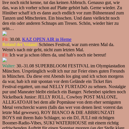
live noch nicht kenne, tut das keinen Abbruch. Genauso gut, wie
das, was ich vorher schon auf Platte gehört hab. Gerne wieder. Zu
Hinüber schaff ich es dann auch endlich vor zum Bühnenrand zum
Tanzen und Mitschreien. Ein bisschen. Und dann vielleicht noch
den ein oder anderen Schnaps am Tresen. Schön, wieder hier zu
sein…
Fö:
30.08.
KAZ OPEN AIR in Herne
Roland der Voland:
Schönes Festival, war zum ersten Mal da.
Wenn's nach mir geht, nicht zum letzten Mal.
Fö:
Ich war ja schon öfters da, und hab's noch nie bereut!
Walter:
30.-31.08 SUPERBLOOM FESTIVAL im Olympiastadion
München. Ursprünglich wollt ich nur zur Feier eines guten Freunds
in München. Da diese erst Abends los ging und ich schon morgens
da war, hab ich mir spontan vor dem Gelände ein Ticket fürs
Festival ergattert, um mal NELLY FURTADO zu sehnen. Nostalgie
pur und Maneater bleibt einfach ein Banger. Nebenbei spielten noch
Nickelback Junior: JELLY ROLL, Cowboy POST MALONE,
ALLIGATOAH bei dem alle Popmäuse von dem eher semiguten
Metal verschreckt waren (falls das wer von denen liest: vorerst das
letzte Mal gewesen), ROY BIANCO & DIE ABBRUNZATI
BOYS mit ihrem Italo Schlager, so ein DJ, JULI mit richtigen
Boomer-Radio-Vibes, SUKI WATERHOUSE mit einem richtig
erfrischenden Auftritt für einen Sonntag morgen (an der Stelle klare