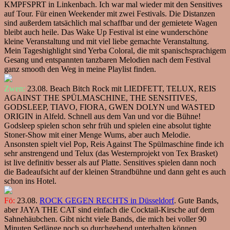
KMPFSPRT in Linkenbach. Ich war mal wieder mit den Sensitives
auf Tour. Für einen Weekender mit zwei Festivals. Die Distanzen
sind außerdem tatsächlich mal schaffbar und der gemietete Wagen
bleibt auch heile. Das Wake Up Festival ist eine wunderschöne
kleine Veranstaltung und mit viel liebe gemachte Veranstaltung.
Mein Tageshighlight sind Yerba Coloral, die mit spanischsprachigem
Gesang und entspannten tanzbaren Melodien nach dem Festival
ganz smooth den Weg in meine Playlist finden.
Zwen:
23.08. Beach Bitch Rock mit LIEDFETT, TELUX, REIS
AGAINST THE SPÜLMASCHINE, THE SENSITIVES,
GODSLEEP, TIAVO, FIORA, GWEN DOLYN und WASTED
ORIGIN in Alfeld. Schnell aus dem Van und vor die Bühne!
Godsleep spielen schon sehr früh und spielen eine absolut tighte
Stoner-Show mit einer Menge Wums, aber auch Melodie.
Ansonsten spielt viel Pop, Reis Against The Spülmaschine finde ich
sehr anstrengend und Telux (das Westernprojekt von Tex Brasket)
ist live definitiv besser als auf Platte. Sensitives spielen dann noch
die Badeaufsicht auf der kleinen Strandbühne und dann geht es auch
schon ins Hotel.
Fö:
23.08.
ROCK GEGEN RECHTS in Düsseldorf
. Gute Bands,
aber JAYA THE CAT sind einfach die Cocktail-Kirsche auf dem
Sahnehäubchen. Gibt nicht viele Bands, die mich bei voller 90
Minuten Setlänge noch so durchgehend unterhalten können.