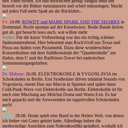
den Toten Hosen. Ich hab inzwischen genug Sangria intus um
beseelt vor der Bühne rumzutanzen und schief mitzusingen. Macht
auf jeden Fall mehr Spaß als die Rückfahrt...
Fö:
24.08.
ROWDY und MARK SPARK AND THE SHARKS
in
Dortmund. Recht spontan auf der Kieselwiese. Beide Bands liefern
gut ab, gut besucht isses auch, wat willste mehr
Walter:
Für die kurze Vorbereitung war das ein richtig schöner
Spätsommerabend. Hier bekommt man Rock'n'roll aus Texas und
Pizza aus Italien vom Pizzamobil. Dazu diese wunderschöne
Konzertkulisse mit dem Stahlkonstrukt der "Quartiershalle" am
Hafen, dem U und der Raiffeisen-Tower bei malerischen
Sonnenuntergangsfarben.
Dr. Mabuse:
26.08. ELEKTROKOHLE & YVGOSLAVIA im
Schokoladen in Berlin. Erst Synthesizer driven minimal Sounds von
Yvgoslavia, einem Duo aus Murcia in Spanien und später dann
Cold-Punk-Wave von Elektrokohle aus Berlin. Elektrokohle ist für
mich eine Mischung aus Molchat Doma und Warm Exit. Es hat
mich gepackt und die Anwesenden im rappelvollen Schokoladen
auch!
niklas:
28.08. Heute spielt eine Band in der Heilen Welt, von denen
ich bisher viel Gutes gehört hatte. Allerdings haben die
merkwürdige Ansichten zum Nahostkonflikt geäußert, weshalb ich