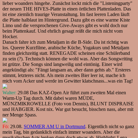
lieber woanders hingehe. Zunächst lockt mich die "Listeningparty"
der neuen THE HIVES-Platte in einen örtlichen Plattenladen. Das
ist eine ziemlich traurige Veranstaltung. Im fast leeren Laden läuft
die Platte halblaut im Hintergrund. Dazu gibt es eine warme Kiste
Limo und die versprochenen Give-Aways gibt es wohl doch nur
beim Plattenkauf. Und ehrlich gesagt reißt die mich nicht vom
Hocker.
Danach fahre ich zum Metaljam in die B-Side. Da ist richtig was
los. Queere Kurzfilme, arabische Küche, Yogakurs und Metaljam
finden gleichzeitig statt. RENEGADE scheinen eine Schülerband
zu sein (?). Technisch können die wohl was. Aber das Songwriting
ist grütze. Die Songs sind langweilig und eintönig. Einer wird
angekündigt als: "Fängt langsam an, aber dann gehts ab." Ersteres
stimmt, letzteres nicht. Als mein zweites Bier leer ist, mache ich
mich vom Acker und werde im Gewitter klatschnass...was ein Tag!
Walter:
29.08 Das KAZ-Open Air führt zum zweiten Mal einen
Warm-Up Tag durch. Mit dabei waren MÜDE,
MÜNZMIKROWELLE (Foto von Dennis), BLUNT DISPRAISE
und HABGIER. Kost nix. War gut besucht, bisschen nass, aber mit
ner Menge Spass.
Fö:
29.08.
SOMMER AM U in Dortmund
. Eigentlich nicht so ganz
mein Tag, bin gedanklich einfach immer woanders. Aber die
musikalischen Acts lenken dann doch etwas ab. Highlight: Lena