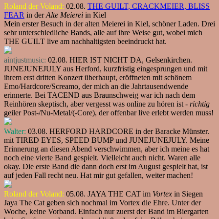
Roland der Voland:
02.08.
THE GUILT, CRACKMEIER, BLISS
FEAR
in der
Alte Meierei
in Kiel
Mein erster Besuch in der alten Meierei in Kiel, schöner Laden. Drei
sehr unterschiedliche Bands, alle auf ihre Weise gut, wobei mich
THE GUILT live am nachhaltigsten beeindruckt hat.
aintjustmusic:
02.08. HIER IST NICHT DA, Gelsenkirchen.
JUNEJUNEJULY aus Herford, kurzfristig eingesprungen und mit
ihrem erst dritten Konzert überhaupt, eröffneten mit schönem
Emo/Hardcore/Screamo, der mich an die Jahrtausendwende
erinnerte. Bei TACEND aus Braunschweig war ich nach dem
Reinhören skeptisch, aber vergesst was online zu hören ist -
richtig
geiler Post-/Nu-Metal/(-Core), der offenbar live erlebt werden muss!
Walter:
03.08. HERFORD HARDCORE in der Baracke Münster.
mit TIRED EYES, SPEED BUMP und JUNEJUNEJULY. Meine
Erinnerung an diesen Abend verschwimmen, aber ich meine es hat
noch eine vierte Band gespielt. Vielleicht auch nicht. Waren alle
okay. Die erste Band die dann doch erst im August gespielt hat, ist
auf jeden Fall recht neu. Hat mir gut gefallen, weiter machen!
Roland der Voland:
05.08. JAYA THE CAT im
Vortex
in Siegen
Jaya The Cat geben sich nochmal im Vortex die Ehre. Unter der
Woche, keine Vorband. Einfach nur zuerst der Band im Biergarten