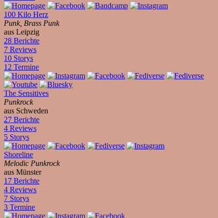
100 Kilo Herz
Punk, Brass Punk
aus Leipzig
28 Berichte
7 Reviews
10 Storys
12 Termine
The Sensitives
Punkrock
aus Schweden
27 Berichte
4 Reviews
5 Storys
Shoreline
Melodic Punkrock
aus Münster
17 Berichte
4 Reviews
7 Storys
3 Termine