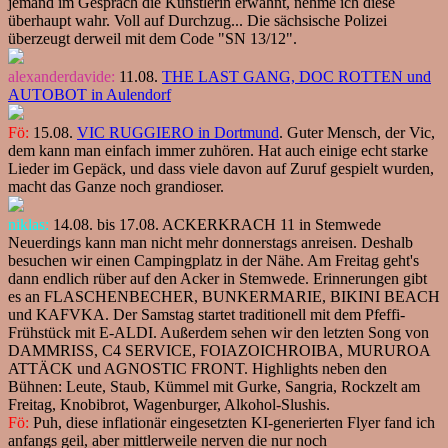
jemand im Gespräch die Künstlerin erwähnt, nehme ich diese
überhaupt wahr. Voll auf Durchzug... Die sächsische Polizei
überzeugt derweil mit dem Code "SN 13/12".
alexanderdavide:
11.08.
THE LAST GANG, DOC ROTTEN und
AUTOBOT in Aulendorf
Fö:
15.08.
VIC RUGGIERO in Dortmund
. Guter Mensch, der Vic,
dem kann man einfach immer zuhören. Hat auch einige echt starke
Lieder im Gepäck, und dass viele davon auf Zuruf gespielt wurden,
macht das Ganze noch grandioser.
niklas:
14.08. bis 17.08. ACKERKRACH 11 in Stemwede
Neuerdings kann man nicht mehr donnerstags anreisen. Deshalb
besuchen wir einen Campingplatz in der Nähe. Am Freitag geht's
dann endlich rüber auf den Acker in Stemwede. Erinnerungen gibt
es an FLASCHENBECHER, BUNKERMARIE, BIKINI BEACH
und KAFVKA. Der Samstag startet traditionell mit dem Pfeffi-
Frühstück mit E-ALDI. Außerdem sehen wir den letzten Song von
DAMMRISS, C4 SERVICE, FOIAZOICHROIBA, MURUROA
ATTÄCK und AGNOSTIC FRONT. Highlights neben den
Bühnen: Leute, Staub, Kümmel mit Gurke, Sangria, Rockzelt am
Freitag, Knobibrot, Wagenburger, Alkohol-Slushis.
Fö:
Puh, diese inflationär eingesetzten KI-generierten Flyer fand ich
anfangs geil, aber mittlerweile nerven die nur noch