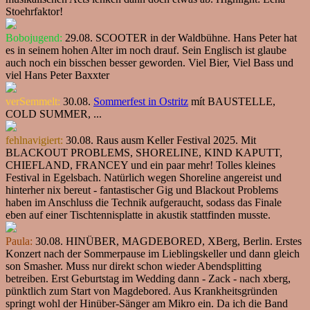
Stoehrfaktor!
Bobojugend:
29.08. SCOOTER in der Waldbühne. Hans Peter hat
es in seinem hohen Alter im noch drauf. Sein Englisch ist glaube
auch noch ein bisschen besser geworden. Viel Bier, Viel Bass und
viel Hans Peter Baxxter
verSemmelt:
30.08.
Sommerfest in Ostritz
mít BAUSTELLE,
COLD SUMMER, ...
fehlnavigiert:
30.08. Raus ausm Keller Festival 2025. Mit
BLACKOUT PROBLEMS, SHORELINE, KIND KAPUTT,
CHIEFLAND, FRANCEY und ein paar mehr! Tolles kleines
Festival in Egelsbach. Natürlich wegen Shoreline angereist und
hinterher nix bereut - fantastischer Gig und Blackout Problems
haben im Anschluss die Technik aufgeraucht, sodass das Finale
eben auf einer Tischtennisplatte in akustik stattfinden musste.
Paula:
30.08. HINÜBER, MAGDEBORED, XBerg, Berlin. Erstes
Konzert nach der Sommerpause im Lieblingskeller und dann gleich
son Smasher. Muss nur direkt schon wieder Abendsplitting
betreiben. Erst Geburtstag im Wedding dann - Zack - nach xberg,
pünktlich zum Start von Magdebored. Aus Krankheitsgründen
springt wohl der Hinüber-Sänger am Mikro ein. Da ich die Band