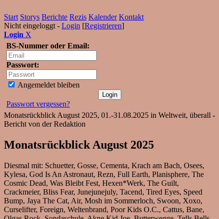
Start
Storys
Berichte
Rezis
Kalender
Kontakt
Nicht eingeloggt -
Login
[
Registrieren
]
Login
X
BS-Nummer oder Email:
Passwort:
Angemeldet bleiben
Passwort vergessen?
Monatsrückblick August 2025, 01.-31.08.2025 in Weltweit, überall -
Bericht von der Redaktion
Monatsrückblick August 2025
Diesmal mit: Schuetter, Gosse, Cementa, Krach am Bach, Osees,
Kylesa, God Is An Astronaut, Rezn, Full Earth, Planisphere, The
Cosmic Dead, Was Bleibt Fest, Hexen*Werk, The Guilt,
Crackmeier, Bliss Fear, Junejunejuly, Tacend, Tired Eyes, Speed
Bump, Jaya The Cat, Air, Mosh im Sommerloch, Swoon, Xoxo,
Curselifter, Foreign, Weltenbrand, Poor Kids O.C., Cattus, Bane,
Olgas Rock, Sondaschule, Akne Kid Joe, Butterwegge, Tells Bells