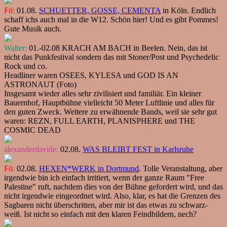
Fö:
01.08.
SCHUETTER, GOSSE, CEMENTA
in Köln. Endlich
schaff ichs auch mal in die W12. Schön hier! Und es gibt Pommes!
Gute Musik auch.
Walter:
01.-02.08 KRACH AM BACH in Beelen. Nein, das ist
nicht das Punkfestival sondern das mit Stoner/Post und Psychedelic
Rock und co.
Headliner waren OSEES, KYLESA und GOD IS AN
ASTRONAUT (Foto)
Insgesamt wieder alles sehr zivilisiert und familiär. Ein kleiner
Bauernhof, Hauptbühne vielleicht 50 Meter Luftlinie und alles für
den guten Zweck. Weitere zu erwähnende Bands, weil sie sehr gut
waren: REZN, FULL EARTH, PLANISPHERE und THE
COSMIC DEAD
alexanderdavide:
02.08.
WAS BLEIBT FEST in Karlsruhe
Fö:
02.08.
HEXEN*WERK in Dortmund
. Tolle Veranstaltung, aber
irgendwie bin ich einfach irritiert, wenn der ganze Raum "Free
Palestine" ruft, nachdem dies von der Bühne gefordert wird, und das
nicht irgendwie eingeordnet wird. Also, klar, es hat die Grenzen des
Sagbaren nicht überschritten, aber mir ist das etwas zu schwarz-
weiß. Ist nicht so einfach mit den klaren Feindbildern, nech?