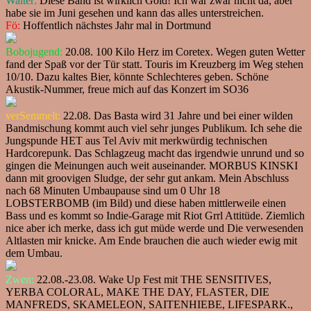
Walter:
Diese Band ist wirklich Gold! Ich war zwar nicht da, aber
habe sie im Juni gesehen und kann das alles unterstreichen.
Fö:
Hoffentlich nächstes Jahr mal in Dortmund
Bobojugend:
20.08. 100 Kilo Herz im Coretex. Wegen guten Wetter
fand der Spaß vor der Tür statt. Touris im Kreuzberg im Weg stehen
10/10. Dazu kaltes Bier, könnte Schlechteres geben. Schöne
Akustik-Nummer, freue mich auf das Konzert im SO36
verSemmelt:
22.08. Das Basta wird 31 Jahre und bei einer wilden
Bandmischung kommt auch viel sehr junges Publikum. Ich sehe die
Jungspunde HET aus Tel Aviv mit merkwürdig technischen
Hardcorepunk. Das Schlagzeug macht das irgendwie unrund und so
gingen die Meinungen auch weit auseinander. MORBUS KINSKI
dann mit groovigen Sludge, der sehr gut ankam. Mein Abschluss
nach 68 Minuten Umbaupause sind um 0 Uhr 18
LOBSTERBOMB (im Bild) und diese haben mittlerweile einen
Bass und es kommt so Indie-Garage mit Riot Grrl Attitüde. Ziemlich
nice aber ich merke, dass ich gut müde werde und Die verwesenden
Altlasten mir knicke. Am Ende brauchen die auch wieder ewig mit
dem Umbau.
Zwen:
22.08.-23.08. Wake Up Fest mit THE SENSITIVES,
YERBA COLORAL, MAKE THE DAY, FLASTER, DIE
MANFREDS, SKAMELEON, SAITENHIEBE, LIFESPARK.,