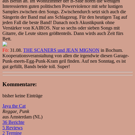
aus Berlin an. Im Wohnzimmer der B-Side hören die wenigen
Interessierten guten politischen Powerviolence mit sehr lustigen
Samples zwischen den Songs. Zwischendurch setzt sich auch die
Sängerin der Band mal ans Schlagzeug. Für den heutigen Tag auf
jeden Fall die beste Band! Danach noch Akustikpunk ohne
Verstärker von KAIROS. Nur so sechs oder sieben Songs mit
Gitarre, die Leute sitzen größtenteils. Dann wirds auch Zeit fürs
Bett.
Fö:
31.08.
THE SCANERS und JEAN MIGNON
in Bochum.
Kooperationsveranstaltung von allen die irgendwie diesen Garage-
Punk-meets-Egg-Punk-Kram geil finden. Auf nen Sonntag, es ist
gut gefüllt, Bands beide toll. Super!
Kommentare:
bisher keine Einträge
Jaya the Cat
Reggae, Punk
aus Amsterdam (NL)
36 Berichte
5 Reviews
2 Termine