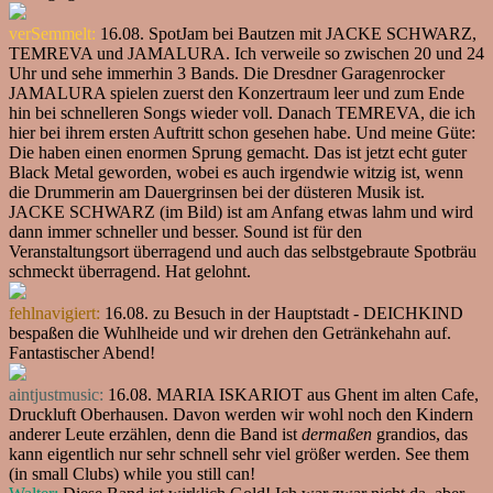
verSemmelt:
16.08. SpotJam bei Bautzen mit JACKE SCHWARZ,
TEMREVA und JAMALURA. Ich verweile so zwischen 20 und 24
Uhr und sehe immerhin 3 Bands. Die Dresdner Garagenrocker
JAMALURA spielen zuerst den Konzertraum leer und zum Ende
hin bei schnelleren Songs wieder voll. Danach TEMREVA, die ich
hier bei ihrem ersten Auftritt schon gesehen habe. Und meine Güte:
Die haben einen enormen Sprung gemacht. Das ist jetzt echt guter
Black Metal geworden, wobei es auch irgendwie witzig ist, wenn
die Drummerin am Dauergrinsen bei der düsteren Musik ist.
JACKE SCHWARZ (im Bild) ist am Anfang etwas lahm und wird
dann immer schneller und besser. Sound ist für den
Veranstaltungsort überragend und auch das selbstgebraute Spotbräu
schmeckt überragend. Hat gelohnt.
fehlnavigiert:
16.08. zu Besuch in der Hauptstadt - DEICHKIND
bespaßen die Wuhlheide und wir drehen den Getränkehahn auf.
Fantastischer Abend!
aintjustmusic:
16.08. MARIA ISKARIOT aus Ghent im alten Cafe,
Druckluft Oberhausen. Davon werden wir wohl noch den Kindern
anderer Leute erzählen, denn die Band ist
dermaßen
grandios, das
kann eigentlich nur sehr schnell sehr viel größer werden. See them
(in small Clubs) while you still can!