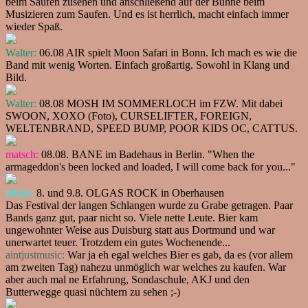
beim Saufen zusehen und anschließend auf der Bühne beim
Musizieren zum Saufen. Und es ist herrlich, macht einfach immer
wieder Spaß.
Walter:
06.08 AIR spielt Moon Safari in Bonn. Ich mach es wie die
Band mit wenig Worten. Einfach großartig. Sowohl in Klang und
Bild.
Walter:
08.08 MOSH IM SOMMERLOCH im FZW. Mit dabei
SWOON, XOXO (Foto), CURSELIFTER, FOREIGN,
WELTENBRAND, SPEED BUMP, POOR KIDS OC, CATTUS.
matsch:
08.08. BANE im Badehaus in Berlin. "When the
armageddon's been locked and loaded, I will come back for you..."
niklas:
8. und 9.8. OLGAS ROCK in Oberhausen
Das Festival der langen Schlangen wurde zu Grabe getragen. Paar
Bands ganz gut, paar nicht so. Viele nette Leute. Bier kam
ungewohnter Weise aus Duisburg statt aus Dortmund und war
unerwartet teuer. Trotzdem ein gutes Wochenende...
aintjustmusic:
War ja eh egal welches Bier es gab, da es (vor allem
am zweiten Tag) nahezu unmöglich war welches zu kaufen. War
aber auch mal ne Erfahrung, Sondaschule, AKJ und den
Butterwegge quasi nüchtern zu sehen ;-)