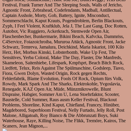
Festival, Frank Turner And The Sleeping Souls, Walls of Jericho,
Agnostic Front, Zebrahead, Codefendants, Madball, Antillectual,
Captain Asshole, Morty, Gob, Battery, Ignite, Misconduct,
Sommerschlacht, Kaput Krauts, Pogendroblem, Berlin Blackouts,
Zyph, I Feel Violent, Kraftklub, Jela J, The Last Gang, Doc Rotten,
Autobot, Vic Ruggiero, Ackerkrach, Stemwede Open Air,
Flaschenbecher, Bunkermarie, Bikini Beach, Kafvcka, Dammriss,
C4Service, Foiazoichroiba, Mururoa Attäck, Agnostic Front, Jacke
Schwarz, Temreva, Jamalura, Deichkind, Maria Iskariot, 100 Kilo
Herz, Het, Morbus Kinski, Lobsterbomb, Wake Up Fest, The
Sensitives, Yerba Coloral, Make The Day, Flaster, Die Manfreds,
Skameleon, Saitenhiebe, Lifespark, Kmpfsprt, Beach Bitch Rock,
Liedfett, Telux, Reis Against The Spülmaschine, Godsleep, Tiavo,
Fiora, Gwen Dolyn, Wasted Origin, Rock gegen Rechts,
Fehlerfabrik, Blame Evolution, Fools Of Rock, Opium fürs Volk,
Rowdy, Mark Spark And The Sharks, Elektrokohle, Yvgoslavia,
Renegade, KAZ Open Air, Müde, Münzmikrowelle, Blunt
Dispraise, Habgier, Sommer Am U, Lena Stoehrfaktor, Scooter,
Baustelle, Cold Summer, Raus ausm Keller Festival, Blackout
Problems, Shoreline, Kind Kaput, Chiefland, Francey, Hinüber,
Magdebored, Superbloom Festival, Nelly Furtado, Jelly Roll, Post
Malone, Alligatoah, Roy Bianco & Die Abbrunzati Boys, Suki
Waterhouse, Raye, Killing Noise, The Flikk, Tremöre, Kairos, The
Scaners, Jean Mignon,...