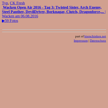
Typ
,
CK Fresh
Wacken Open Air 2016 - Tag 3: Twisted Sister, Arch Enemy,
Steel Panther, DevilDriver, Borknagar, Clutch, Dragonforce,...
|
Wacken am 06.08.2016
▶59 Fotos
part of
bierschinken.net
Impressum
|
Datenschutz