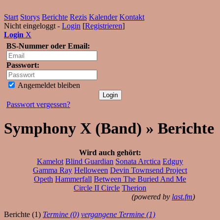
Start
Storys
Berichte
Rezis
Kalender
Kontakt
Nicht eingeloggt -
Login
[
Registrieren
]
Login
X
BS-Nummer oder Email:
Passwort:
Angemeldet bleiben
Passwort vergessen?
Symphony X (Band) » Berichte
Wird auch gehört:
Kamelot
Blind Guardian
Sonata Arctica
Edguy
Gamma Ray
Helloween
Devin Townsend Project
Opeth
Hammerfall
Between The Buried And Me
Circle II Circle
Therion
(powered by
last.fm
)
Berichte (1)
Termine (0)
vergangene Termine (1)