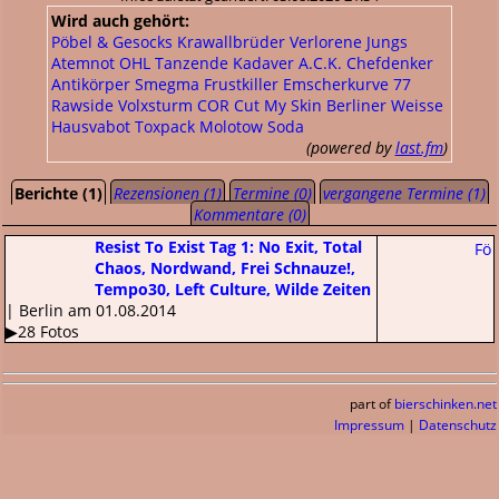
Wird auch gehört:
Pöbel & Gesocks
Krawallbrüder
Verlorene Jungs
Atemnot
OHL
Tanzende Kadaver
A.C.K.
Chefdenker
Antikörper
Smegma
Frustkiller
Emscherkurve 77
Rawside
Volxsturm
COR
Cut My Skin
Berliner Weisse
Hausvabot
Toxpack
Molotow Soda
(powered by
last.fm
)
Berichte (1)
Rezensionen (1)
Termine (0)
vergangene Termine (1)
Kommentare (0)
Resist To Exist Tag 1: No Exit, Total
Fö
Chaos, Nordwand, Frei Schnauze!,
Tempo30, Left Culture, Wilde Zeiten
| Berlin am 01.08.2014
▶28 Fotos
part of
bierschinken.net
Impressum
|
Datenschutz