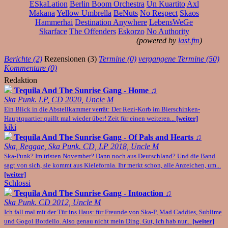
ESkaLation
Berlin Boom Orchestra
Un Kuartito
Axl
Makana
Yellow Umbrella
BeNuts
No Respect
Skaos
Hammerhai
Destination Anywhere
LebensWeGe
Skarface
The Offenders
Eskorzo
No Authority
(powered by
last.fm
)
Berichte (2)
Rezensionen (3)
Termine (0)
vergangene Termine (50)
Kommentare (0)
Redaktion
Tequila And The Sunrise Gang - Home
♫
Ska Punk. LP, CD 2020, Uncle M
Ein Blick in die Abstellkammer verrät: Der Rezi-Korb im Bierschinken-
Hauptquartier quillt mal wieder über! Zeit für einen weiteren...
[weiter]
kiki
Tequila And The Sunrise Gang - Of Pals and Hearts
♫
Ska, Reggae, Ska Punk. CD, LP 2018, Uncle M
Ska-Punk? Im tristen November? Dann noch aus Deutschland? Und die Band
sagt von sich, sie kommt aus Kielefornia. Ihr merkt schon, alle Anzeichen, um...
[weiter]
Schlossi
Tequila And The Sunrise Gang - Intoaction
♫
Ska Punk. CD 2012, Uncle M
Ich fall mal mit der Tür ins Haus: für Freunde von Ska-P, Mad Caddies, Sublime
und Gogol Bordello. Also genau nicht mein Ding. Gut, ich hab nur...
[weiter]