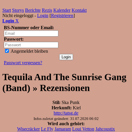
Start
Storys
Berichte
Rezis
Kalender
Kontakt
Nicht eingeloggt -
Login
[
Registrieren
]
Login
X
BS-Nummer oder Email:
Passwort:
Angemeldet bleiben
Passwort vergessen?
Tequila And The Sunrise Gang
(Band) » Rezensionen
Stil:
Ska Punk
Herkunft:
Kiel
http://tatsg.de
Infos zuletzt geändert: 31.07.2026 06:02
Wird auch gehört:
Wisecräcker
Le Fly
Jamaram
Loui Vetton
Jahcoustix