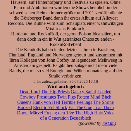
Häusern, auf Hinterhofparty und Festivals zu spielen. Ohne
Plan und Ambitionen wurden die Shows heimlich in der
schwedischen Heimat immer größer und 2011 veröffentlichte
die Göteborger Band dann ihr erstes Album auf Alleycat
Records. Die Bühne wird zum Schauplatz einer wahnwitzigen
Mixtur aus Punkrock,
Hardcore und RocknRoll, der gerne Poison Idea zitiert, um
dann doch in ein in Wut getränktes Chaos zu enden -
RocknRoll eben!
Die Kendolls haben in den letzten Jahren in Brasilien,
Finnland, England und Norwegen getourt und zusammen mit
Ihren Kollegen von John Coffey im legendären Melkweeg in
Amsterdam gespielt. Es gibt heutzutage nicht mehr viele
Bands, die mit so viel Energie und Willen monatelang auf der
Straße verbringen.
Infos zuletzt geändert: 30.07.2026 19:16
Wird auch gehört:
Dead Lord
The Hip Priests
Galaxy Safari
Loaded
Cowboy Prostitutes
Twin Pigs
Rotten Mind
Bitch
Queens
Hank von Hell
Terrible Feelings
The Shrine
Boozed
Electric Eel Shock
Eat The Gun
Tear Them
Down
Märvel
Fredag den 13:e
The High Hats
Voice
of a Generation
Besserbitch
(powered by
last.fm
)