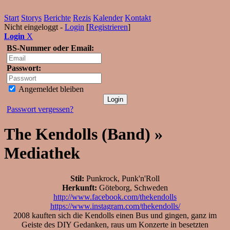
Start
Storys
Berichte
Rezis
Kalender
Kontakt
Nicht eingeloggt -
Login
[
Registrieren
]
Login
X
BS-Nummer oder Email:
Passwort:
Angemeldet bleiben
Passwort vergessen?
The Kendolls (Band) »
Mediathek
Stil:
Punkrock, Punk'n'Roll
Herkunft:
Göteborg, Schweden
http://www.facebook.com/thekendolls
https://www.instagram.com/thekendolls/
2008 kauften sich die Kendolls einen Bus und gingen, ganz im
Geiste des DIY Gedanken, raus um Konzerte in besetzten